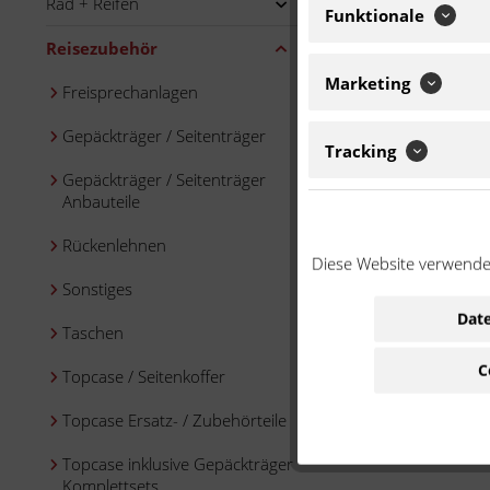
Rad + Reifen
Funktionale
Reisezubehör
Marketing
Freisprechanlagen
Gepäckträger / Seitenträger
Tracking
Gepäckträger / Seitenträger
Anbauteile
Rückenlehnen
Diese Website verwendet
Sonstiges
Date
Taschen
C
Topcase / Seitenkoffer
Topcase Ersatz- / Zubehörteile
Topcase inklusive Gepäckträger
Komplettsets