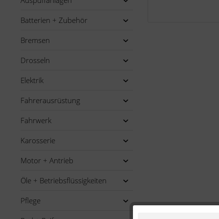
Auspuffanlagen
Batterien + Zubehör
Bremsen
Drosseln
Elektrik
Fahrerausrüstung
Fahrwerk
Karosserie
Motor + Antrieb
Öle + Betriebsflüssigkeiten
Pflege