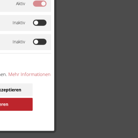
Aktiv
Inaktiv
Inaktiv
nen.
Mehr Informationen
kzeptieren
eren