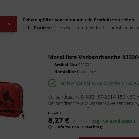
Fahrzeugfilter pausieren um alle Produkte zu sehen.
Es werden nur Artikel für ihr Fahrzeug an
Pausieren
MotoLibre Verbandtasche 93200
Artikel-Nr.:
932004
Hersteller:
MotoLibre
Ist kompatibel zu Husqvarna CR 250 
Verbandtasche DIN13167-2014 150 x 50 x 
Verbandtasche aus wasserabweisendem Nyl
in Folientasche Maße: 150 x 50 x 100 mm..
Inhalt
1
8,27 €
inkl. MwSt.
zzgl. Versandkosten
Lieferzeit ca. 1 Werktag