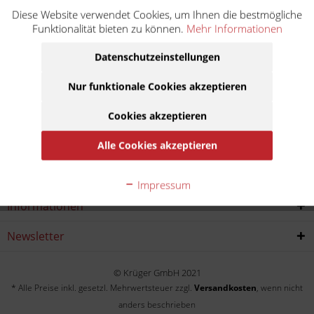
Diese Website verwendet Cookies, um Ihnen die bestmögliche
TE 250 4T (Einspritzer) A200AA
Funktionalität bieten zu können.
Mehr Informationen
Baujahr:
Datenschutzeinstellungen
2008
2009
Nur funktionale Cookies akzeptieren
Cookies akzeptieren
Service Hotline
Alle Cookies akzeptieren
Shop service
Impressum
Informationen
Newsletter
© Krüger GmbH 2021
* Alle Preise inkl. gesetzl. Mehrwertsteuer zzgl.
Versandkosten
, wenn nicht
anders beschrieben