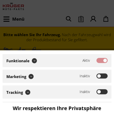
Menü
Bitte wählen Sie Ihr Fahrzeug.
Nach der Fahrzeugwahl wird
der Produktbestand für Sie gefiltert.
Aktiv
Funktionale
Inaktiv
Marketing
Inaktiv
Tracking
Modell festlegen
Wir respektieren Ihre Privatsphäre