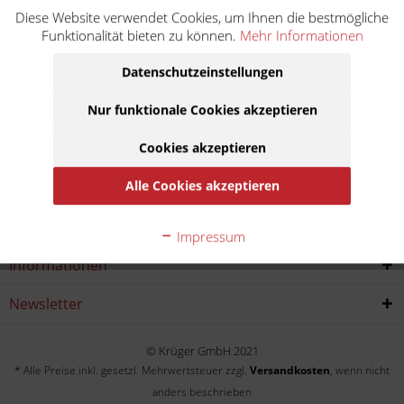
Diese Website verwendet Cookies, um Ihnen die bestmögliche
TE 310 (Einspritzer) A204AA
Funktionalität bieten zu können.
Mehr Informationen
Baujahr:
Datenschutzeinstellungen
2009
Nur funktionale Cookies akzeptieren
Cookies akzeptieren
Alle Cookies akzeptieren
Service Hotline
Shop service
Impressum
Informationen
Newsletter
© Krüger GmbH 2021
* Alle Preise inkl. gesetzl. Mehrwertsteuer zzgl.
Versandkosten
, wenn nicht
anders beschrieben