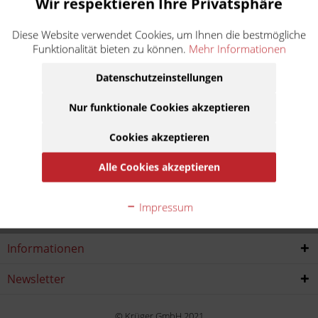
Wir respektieren Ihre Privatsphäre
TC 610
Diese Website verwendet Cookies, um Ihnen die bestmögliche
Funktionalität bieten zu können.
Mehr Informationen
Baujahr:
Datenschutzeinstellungen
1993
1994
1995
1996
Nur funktionale Cookies akzeptieren
1997
Cookies akzeptieren
Alle Cookies akzeptieren
Service Hotline
Impressum
Shop service
Informationen
Newsletter
© Krüger GmbH 2021