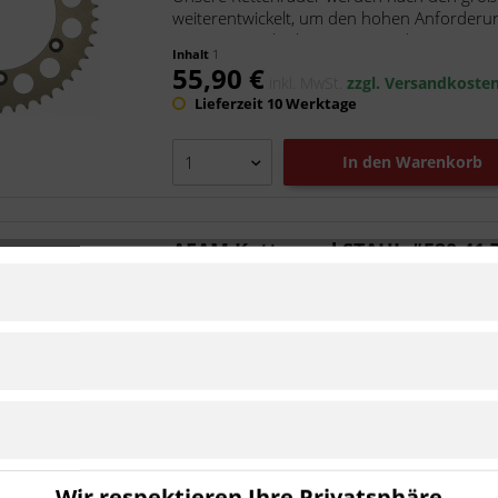
weiterentwickelt, um den hohen Anforderu
unsere superleichten Kettenräder...
Inhalt
1
55,90 €
inkl. MwSt.
zzgl. Versandkoste
Lieferzeit 10 Werktage
In den
Warenkorb
AFAM Kettenrad STAHL #520 41 
Artikel-Nr.:
a14206.41
Hersteller:
AFAM
Ist kompatibel zu Husqvarna TE 570 
Unsere Kettenräder werden nach den größt
weiterentwickelt, um den hohen Anforderu
unsere superleichten Kettenräder...
Inhalt
1
26,50 €
inkl. MwSt.
zzgl. Versandkoste
Wir respektieren Ihre Privatsphäre