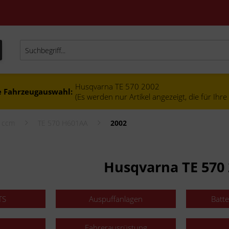
Husqvarna TE 570 2002
e Fahrzeugauswahl:
(Es werden nur Artikel angezeigt, die für Ihr
0 ccm
TE 570 H601AA
2002
Husqvarna TE 570 
TS
Auspuffanlagen
Batt
Fahrerausrüstung