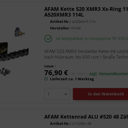
DID
AFAM Kette 520 XMR3 Xs-Ring 11
Esjot
A520XMR3 114L
Gtechniq
Artikel-Nr.:
a520xmr3.114
Hersteller:
AFAM
Kettenkit DID AFAM
LeoVince
Ist kompatibel zu Husqvarna TE 570 
Marston-Domsel
Moto-Master
AFAM 520 XMR3 Verstärkte Kette mit Leicht
nach Hubraum: bis 650 ccm / Straße Techn
MotoLibre
Ø: 10.16 mm Laschenstärke:...
Naraku
Inhalt
1
76,90 €
NGK
inkl. MwSt.
zzgl. Versandkoste
Lieferzeit ca. 1 Werktag
Pressol
Putoline
In den
Warenkorb
Rath, pr88
ScooterLibre
Technopolymer ARI
AFAM Kettenrad ALU #520 48 Zä
TRW
Artikel-Nr.:
a15206n.48
Tucano Urbano