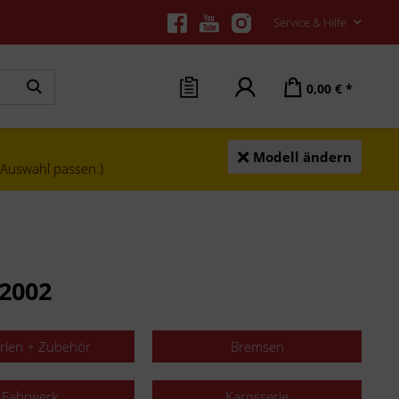
Service & Hilfe
0,00 € *
Modell ändern
e Auswahl passen.)
2002
erien + Zubehör
Bremsen
Fahrwerk
Karosserie