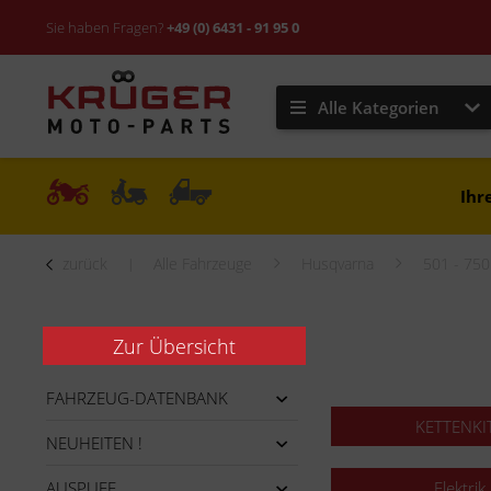
Sie haben Fragen?
+49 (0) 6431 - 91 95 0
Alle Kategorien
Ihr
zurück
Alle Fahrzeuge
Husqvarna
501 - 75
Zur Übersicht
FAHRZEUG-DATENBANK
KETTENKI
NEUHEITEN !
AUSPUFF
Elektrik