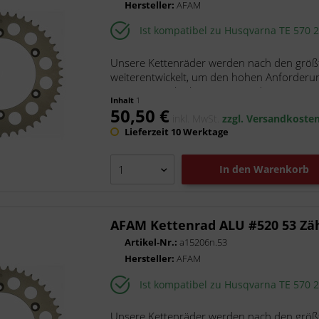
Hersteller:
AFAM
V Parts
Ist kompatibel zu Husqvarna TE 570 
Unsere Kettenräder werden nach den größt
weiterentwickelt, um den hohen Anforderu
unsere superleichten Kettenräder...
Inhalt
1
50,50 €
inkl. MwSt.
zzgl. Versandkoste
Lieferzeit 10 Werktage
In den
Warenkorb
AFAM Kettenrad ALU #520 53 Zä
Artikel-Nr.:
a15206n.53
Hersteller:
AFAM
Ist kompatibel zu Husqvarna TE 570 
Unsere Kettenräder werden nach den größt