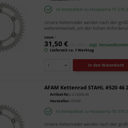
Ist kompatibel zu Husqvarna TE 570 
Unsere Kettenräder werden nach den größt
weiterentwickelt, um den hohen Anforderu
unsere superleichten Kettenräder...
Inhalt
1
31,50 €
inkl. MwSt.
zzgl. Versandkoste
Lieferzeit ca. 1 Werktag
In den
Warenkorb
AFAM Kettenrad STAHL #520 46 
Artikel-Nr.:
a14206.46
Hersteller:
AFAM
Ist kompatibel zu Husqvarna TE 570 
Unsere Kettenräder werden nach den größt