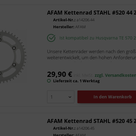
AFAM Kettenrad STAHL #520 44 
Artikel-Nr.:
a14206.44
Hersteller:
AFAM
Ist kompatibel zu Husqvarna TE 570 
Unsere Kettenräder werden nach den größt
weiterentwickelt, um den hohen Anforderu
unsere superleichten Kettenräder...
29,90 €
inkl. MwSt.
zzgl. Versandkoste
Lieferzeit ca. 1 Werktag
In den
Warenkorb
AFAM Kettenrad STAHL #520 45 
Artikel-Nr.:
a14206.45
Hersteller:
AFAM