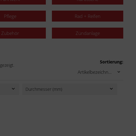
Pflege
Rad + Reifen
Zubehör
Zündanlage
Sortierung:
gezeigt.
Durchmesser (mm)
220
260
270
320