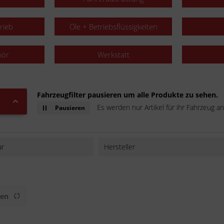
rieb
Öle + Betriebsflüssigkeiten
hör
Werkstatt
Fahrzeugfilter pausieren um alle Produkte zu sehen.
Es werden nur Artikel für ihr Fahrzeug an
Pausieren
ar
Hersteller
AFAM
All-Balls
BAAS bike parts
gen
Buzzetti
D.I.D.