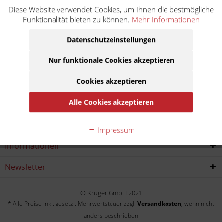
Diese Website verwendet Cookies, um Ihnen die bestmögliche
KLR 650 KL650A
Funktionalität bieten zu können.
Mehr Informationen
Baujahr:
Datenschutzeinstellungen
1987
Nur funktionale Cookies akzeptieren
Cookies akzeptieren
Alle Cookies akzeptieren
Service Hotline
Shop service
Impressum
Informationen
Newsletter
© Krüger GmbH 2021
* Alle Preise inkl. gesetzl. Mehrwertsteuer zzgl.
Versandkosten
, wenn nicht
anders beschrieben