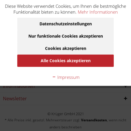
Diese Website verwendet Cookies, um Ihnen die bestmögliche
Ninja 1000 SX Tourer ABS ZXT02K
Funktionalität bieten zu können.
Mehr Informationen
Baujahr:
Datenschutzeinstellungen
2020
2021
Nur funktionale Cookies akzeptieren
Cookies akzeptieren
Service Hotline
Alle Cookies akzeptieren
Shop service
Impressum
Informationen
Newsletter
© Krüger GmbH 2021
* Alle Preise inkl. gesetzl. Mehrwertsteuer zzgl.
Versandkosten
, wenn nicht
anders beschrieben