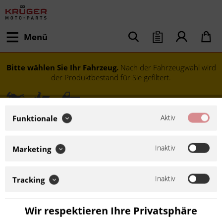
Menü
Bitte wählen Sie Ihr Fahrzeug.
Nach der Fahrzeugwahl wird
der Produktbestand für Sie gefiltert.
Aktiv
Funktionale
Inaktiv
Marketing
Inaktiv
Tracking
Modell festlegen
Wir respektieren Ihre Privatsphäre