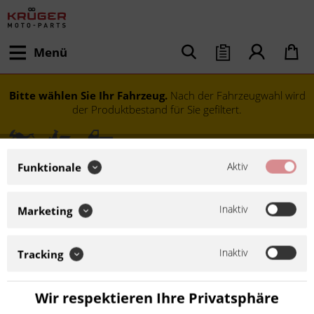
Menü
Bitte wählen Sie Ihr Fahrzeug.
Nach der Fahrzeugwahl wird
der Produktbestand für Sie gefiltert.
Aktiv
Funktionale
Inaktiv
Marketing
Inaktiv
Tracking
Modell festlegen
Wir respektieren Ihre Privatsphäre