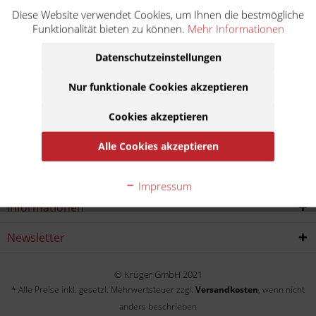
Diese Website verwendet Cookies, um Ihnen die bestmögliche
Ninja H2 ABS ZXT00N
Funktionalität bieten zu können.
Mehr Informationen
Baujahr:
Datenschutzeinstellungen
2015
2016
Nur funktionale Cookies akzeptieren
Cookies akzeptieren
Service Hotline
Alle Cookies akzeptieren
Shop service
Impressum
Informationen
Newsletter
© Krüger GmbH 2021
* Alle Preise inkl. gesetzl. Mehrwertsteuer zzgl.
Versandkosten
, wenn nicht
anders beschrieben