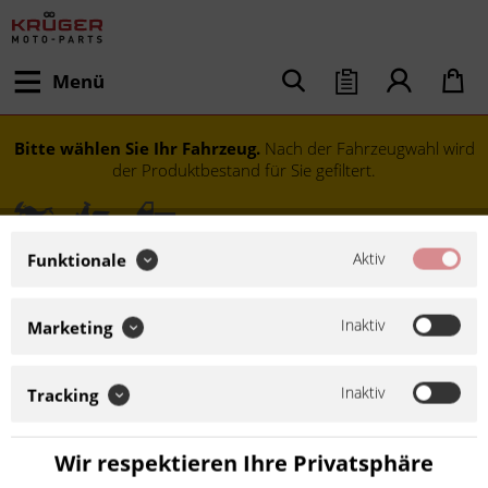
Menü
Bitte wählen Sie Ihr Fahrzeug.
Nach der Fahrzeugwahl wird
der Produktbestand für Sie gefiltert.
Aktiv
Funktionale
Inaktiv
Marketing
Inaktiv
Tracking
Modell festlegen
Wir respektieren Ihre Privatsphäre