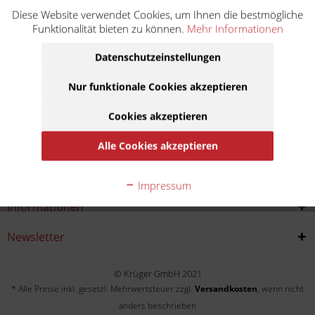
Diese Website verwendet Cookies, um Ihnen die bestmögliche
Ninja H2 ABS ZXT02J
Funktionalität bieten zu können.
Mehr Informationen
Baujahr:
Datenschutzeinstellungen
2019
2020
Nur funktionale Cookies akzeptieren
Cookies akzeptieren
Service Hotline
Alle Cookies akzeptieren
Shop service
Impressum
Informationen
Newsletter
© Krüger GmbH 2021
* Alle Preise inkl. gesetzl. Mehrwertsteuer zzgl.
Versandkosten
, wenn nicht
anders beschrieben