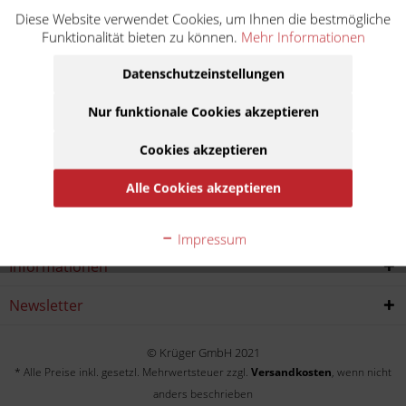
Diese Website verwendet Cookies, um Ihnen die bestmögliche
Versys 1000 ABS LZT00C
Funktionalität bieten zu können.
Mehr Informationen
Baujahr:
Datenschutzeinstellungen
2019
2020
Nur funktionale Cookies akzeptieren
Cookies akzeptieren
Service Hotline
Alle Cookies akzeptieren
Shop service
Impressum
Informationen
Newsletter
© Krüger GmbH 2021
* Alle Preise inkl. gesetzl. Mehrwertsteuer zzgl.
Versandkosten
, wenn nicht
anders beschrieben