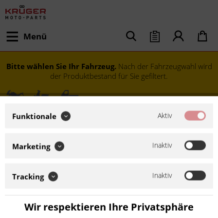
Menü
Bitte wählen Sie Ihr Fahrzeug.
Nach der Fahrzeugwahl wird
der Produktbestand für Sie gefiltert.
Aktiv
Funktionale
Inaktiv
Marketing
Inaktiv
Tracking
Modell festlegen
Wir respektieren Ihre Privatsphäre