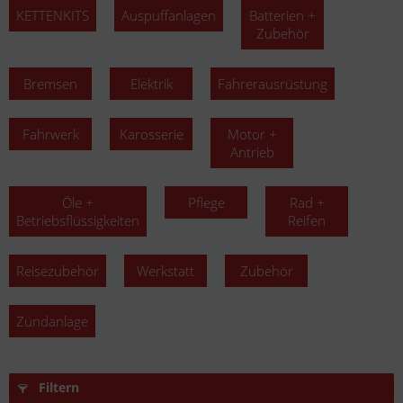
KETTENKITS
Auspuffanlagen
Batterien +
Zubehör
Bremsen
Elektrik
Fahrerausrüstung
Fahrwerk
Karosserie
Motor +
Antrieb
Öle +
Pflege
Rad +
Betriebsflüssigkeiten
Reifen
Reisezubehör
Werkstatt
Zubehör
Zündanlage
Filtern