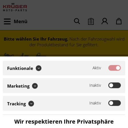
Menü
Bitte wählen Sie Ihr Fahrzeug.
Nach der Fahrzeugwahl wird
der Produktbestand für Sie gefiltert.
Aktiv
Funktionale
Inaktiv
Marketing
Inaktiv
Tracking
Modell festlegen
Wir respektieren Ihre Privatsphäre