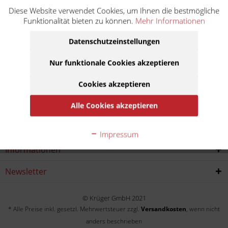
Diese Website verwendet Cookies, um Ihnen die bestmögliche
Z 1000 KZT00A
Funktionalität bieten zu können.
Mehr Informationen
Baujahr:
Datenschutzeinstellungen
1977
1978
1979
Nur funktionale Cookies akzeptieren
Cookies akzeptieren
Service Hotline
Alle Cookies akzeptieren
Shop service
Impressum
Informationen
Newsletter
© Krüger GmbH 2021
* Alle Preise inkl. gesetzl. Mehrwertsteuer zzgl.
Versandkosten
, wenn nicht
anders beschrieben