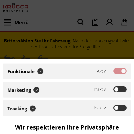
Menü
Bitte wählen Sie Ihr Fahrzeug.
Nach der Fahrzeugwahl wird
der Produktbestand für Sie gefiltert.
Aktiv
Funktionale
Inaktiv
Marketing
Inaktiv
Tracking
Modell festlegen
Wir respektieren Ihre Privatsphäre