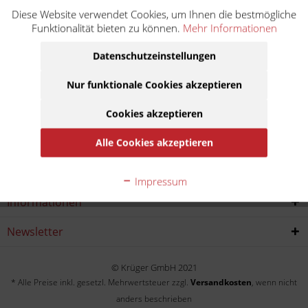
Diese Website verwendet Cookies, um Ihnen die bestmögliche
Z 1000 MK2 KZT00A
Funktionalität bieten zu können.
Mehr Informationen
Baujahr:
Datenschutzeinstellungen
1979
1980
Nur funktionale Cookies akzeptieren
Cookies akzeptieren
Service Hotline
Alle Cookies akzeptieren
Shop service
Impressum
Informationen
Newsletter
© Krüger GmbH 2021
* Alle Preise inkl. gesetzl. Mehrwertsteuer zzgl.
Versandkosten
, wenn nicht
anders beschrieben