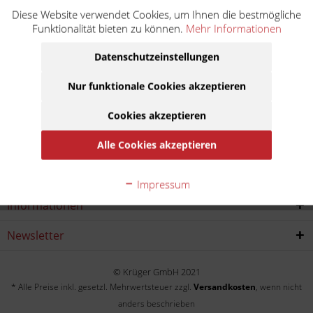
Diese Website verwendet Cookies, um Ihnen die bestmögliche
Z 1000 ST KZT00E
Funktionalität bieten zu können.
Mehr Informationen
Baujahr:
Datenschutzeinstellungen
1979
1980
Nur funktionale Cookies akzeptieren
Cookies akzeptieren
Service Hotline
Alle Cookies akzeptieren
Shop service
Impressum
Informationen
Newsletter
© Krüger GmbH 2021
* Alle Preise inkl. gesetzl. Mehrwertsteuer zzgl.
Versandkosten
, wenn nicht
anders beschrieben