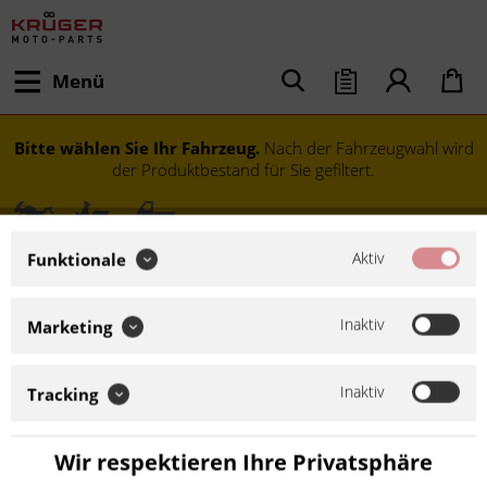
Menü
Bitte wählen Sie Ihr Fahrzeug.
Nach der Fahrzeugwahl wird
der Produktbestand für Sie gefiltert.
Aktiv
Funktionale
Inaktiv
Marketing
Inaktiv
Tracking
Modell festlegen
Wir respektieren Ihre Privatsphäre