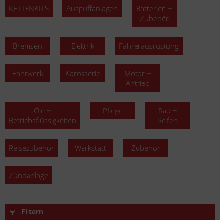
KETTENKITS
Auspuffanlagen
Batterien +
Zubehör
Bremsen
Elektrik
Fahrerausrüstung
Fahrwerk
Karosserie
Motor +
Antrieb
Öle +
Pflege
Rad +
Betriebsflüssigkeiten
Reifen
Reisezubehör
Werkstatt
Zubehör
Zündanlage
Filtern