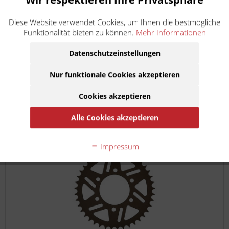
Schutz. Mehr Leistung. Mehr DNA Der DNA Premium-
Ölfilter wurde für höchste Motorleistung und maximale
Diese Website verwendet Cookies, um Ihnen die bestmögliche
Lebensdauer entwickelt. Dank modernster Filtertechnik
Funktionalität bieten zu können.
Mehr Informationen
bietet er...
Datenschutzeinstellungen
18,50 €
inkl. MwSt.
zzgl. Versandkosten
Nur funktionale Cookies akzeptieren
Lieferzeit ca. 1 Werktag
Cookies akzeptieren
In den
Warenkorb
Alle Cookies akzeptieren
Auf die Merkliste
Impressum