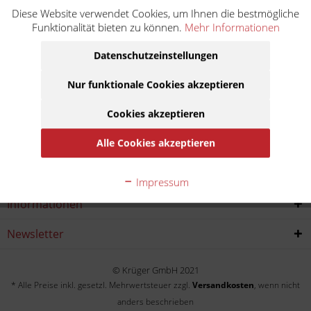
Diese Website verwendet Cookies, um Ihnen die bestmögliche
ZX-10R Ninja ZXT00J
Funktionalität bieten zu können.
Mehr Informationen
Baujahr:
Datenschutzeinstellungen
2011
2012
2013
2014
Nur funktionale Cookies akzeptieren
Cookies akzeptieren
Alle Cookies akzeptieren
Service Hotline
Shop service
Impressum
Informationen
Newsletter
© Krüger GmbH 2021
* Alle Preise inkl. gesetzl. Mehrwertsteuer zzgl.
Versandkosten
, wenn nicht
anders beschrieben