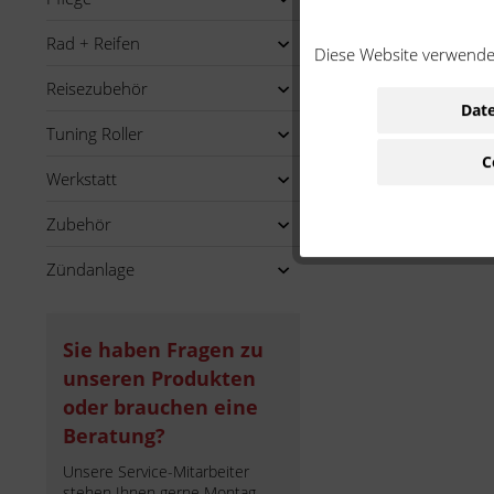
Rad + Reifen
Diese Website verwendet
Reisezubehör
Date
Tuning Roller
C
Werkstatt
Zubehör
Zündanlage
Sie haben Fragen zu
unseren Produkten
oder brauchen eine
Beratung?
Unsere Service-Mitarbeiter
stehen Ihnen gerne Montag -