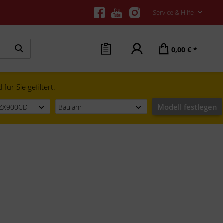
Service & Hilfe
0,00 € *
ür Sie gefiltert.
Modell festlegen