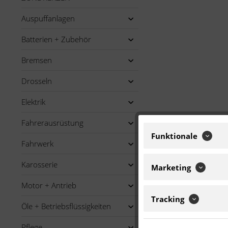
Auspuffanlagen
Batterien + Zubehör
Bremsen
Drosseln
Elektrik
Fahrerausrüstung
Funktionale
Fahrwerk
Karosserie
Marketing
Motor + Antrieb
Tracking
Öle + Betriebsflüssigkeiten
Pflege