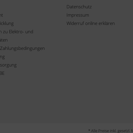
Datenschutz
ht
Impressum
icklung
Widerruf online erklären
 zu Elektro- und
äten
 Zahlungsbedingungen
ung
tsorgung
BE
* Alle Preise inkl. gesetzl