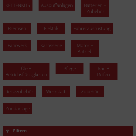
KETTENKITS
Auspuffanlagen
Batterien +
Zubehör
Bremsen
Elektrik
Fahrerausrüstung
Fahrwerk
Karosserie
Motor +
Antrieb
Öle +
Pflege
Rad +
Betriebsflüssigkeiten
Reifen
Reisezubehör
Werkstatt
Zubehör
Zündanlage
Filtern