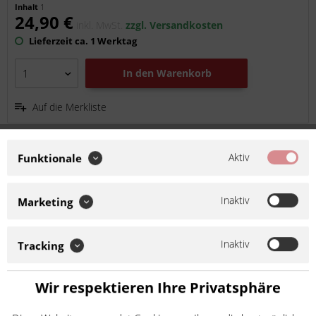
Inhalt
1
24,90 €
inkl. MwSt.
zzgl. Versandkosten
Lieferzeit ca. 1 Werktag
In den
Warenkorb
Auf die Merkliste
Aktiv
Funktionale
Inaktiv
Marketing
Inaktiv
Tracking
AFAM Kettenrad STAHL #428 50 Zähne 14201-
Wir respektieren Ihre Privatsphäre
50
Artikel-Nr.:
a14201.50