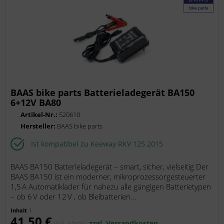
BAAS bike parts Batterieladegerät BA150
6+12V BA80
Artikel-Nr.:
520610
Hersteller:
BAAS bike parts
Ist kompatibel zu Keeway RKV 125 2015
BAAS BA150 Batterieladegerät – smart, sicher, vielseitig Der
BAAS BA150 ist ein moderner, mikroprozessorgesteuerter
1,5 A Automatiklader für nahezu alle gängigen Batterietypen
– ob 6 V oder 12 V , ob Bleibatterien...
Inhalt
1
41,50 €
inkl. MwSt.
zzgl. Versandkosten