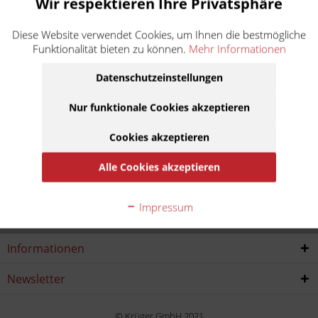
Wir respektieren Ihre Privatsphäre
350 Freeride 4T
Diese Website verwendet Cookies, um Ihnen die bestmögliche
Funktionalität bieten zu können.
Mehr Informationen
Baujahr:
Datenschutzeinstellungen
2012
2013
2014
2015
Nur funktionale Cookies akzeptieren
2016
2017
Cookies akzeptieren
Alle Cookies akzeptieren
Service Hotline
Impressum
Shop service
Informationen
Newsletter
© Krüger GmbH 2021