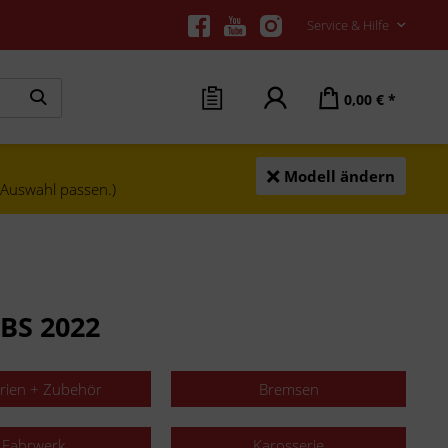
Service & Hilfe
0,00 € *
Modell ändern
e Auswahl passen.)
BS 2022
erien + Zubehör
Bremsen
Fahrwerk
Karosserie