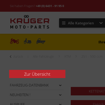
Sie haben Fragen?
+49 (0) 6431 - 91 95 0
Alle Kategorien
Ihr
zurück
Alle Fahrzeuge
KTM
251 - 500 ccm
Zur Übersicht
FAHRZEUG-DATENBANK
KETTENKI
NEUHEITEN !
AUSPUFF
Elektrik