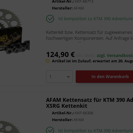
Artikel-Nr.:
KKF-66713
ScooterLibre
Hersteller:
AFAM
SHAD
Ist kompatibel zu KTM 390 Adventur
Shido
TRW
Kettenkit bzw. Kettensatz für zugewiesenes
Tucano Urbano
hochwertigen Komponenten. Auf Anfrage kön
V Parts
Die Kette wird offen mit...
124,90 €
inkl. MwSt.
zzgl. Versandkos
Artikel ist im Zulauf, erwartet am 20. Aug
In den
Warenkorb
AFAM Kettensatz für KTM 390 Ad
XSRG Kettenkit
Artikel-Nr.:
KKF-66306
Hersteller:
AFAM
Ist kompatibel zu KTM 390 Adventur