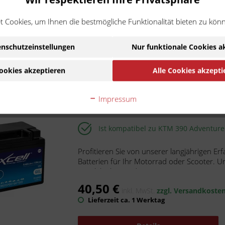
129,90 €
inkl. MwSt.
zzgl. Versandkos
 Cookies, um Ihnen die bestmögliche Funktionalität bieten zu kön
Lieferzeit ca. 1 Werktag
nschutzeinstellungen
Nur funktionale Cookies a
In den
Warenkorb
ookies akzeptieren
Alle Cookies akzepti
AXCELL Batterie 12V YTX9-BS GE
Impressum
Artikel-Nr.:
621-159-014
Hersteller:
AXCELL
Ist kompatibel zu KTM 390 Adventur
Profitieren Sie von unserer langjährigen Er
Batterien für Ihr Motorrad oder Scooter. U
Langlebigkeit und...
40,50 €
inkl. MwSt.
zzgl. Versandkoste
Lieferzeit ca. 1 Werktag