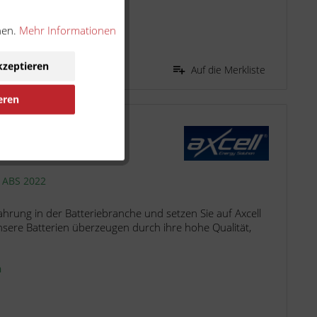
ten
nen.
Mehr Informationen
kzeptieren
Auf die Merkliste
eren
L 50812 ATX9-BS
e ABS 2022
fahrung in der Batteriebranche und setzen Sie auf Axcell
nsere Batterien überzeugen durch ihre hohe Qualität,
n