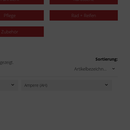
Pflege
Rad + Reifen
Zubehör
Sortierung:
gezeigt.
Ampere (AH)
3
5
8