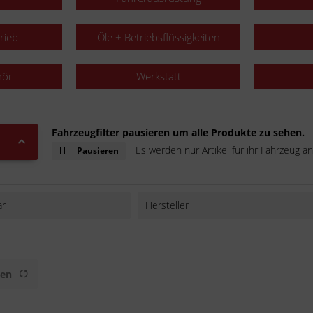
rieb
Öle + Betriebsflüssigkeiten
hör
Werkstatt
Fahrzeugfilter pausieren um alle Produkte zu sehen.
Es werden nur Artikel für ihr Fahrzeug an
Pausieren
ar
Hersteller
AFAM
AXCELL
BAAS bike parts
gen
BS
Buzzetti