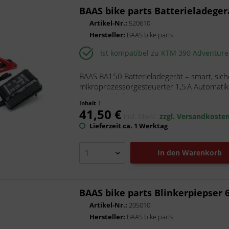
BAAS bike parts Batterieladege
Artikel-Nr.:
520610
Hersteller:
BAAS bike parts
Ist kompatibel zu KTM 390 Adventur
BAAS BA150 Batterieladegerät – smart, siche
mikroprozessorgesteuerter 1,5 A Automatikl
12 V , ob Bleibatterien...
Inhalt
1
41,50 €
inkl. MwSt.
zzgl. Versandkoste
Lieferzeit ca. 1 Werktag
In den
Warenkorb
BAAS bike parts Blinkerpiepser 
Artikel-Nr.:
205010
Hersteller:
BAAS bike parts