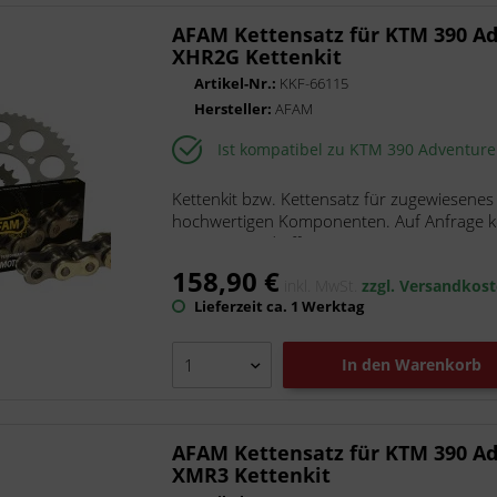
DID
AFAM Kettensatz für KTM 390 Ad
DNA Filters
XHR2G Kettenkit
Gtechniq
Artikel-Nr.:
KKF-66115
Hersteller:
AFAM
HiFlo Filtro
IXRACE
Ist kompatibel zu KTM 390 Adventur
Kettenkit DID AFAM
LeoVince
Kettenkit bzw. Kettensatz für zugewiesenes
hochwertigen Komponenten. Auf Anfrage kön
Marston-Domsel
Die Kette wird offen mit...
Meiwa
158,90 €
Moto-Master
inkl. MwSt.
zzgl. Versandkos
Lieferzeit ca. 1 Werktag
MotoLibre
Naraku
In den
Warenkorb
Nitro
Pressol
Puig
AFAM Kettensatz für KTM 390 Ad
Putoline
XMR3 Kettenkit
Rath, pr88