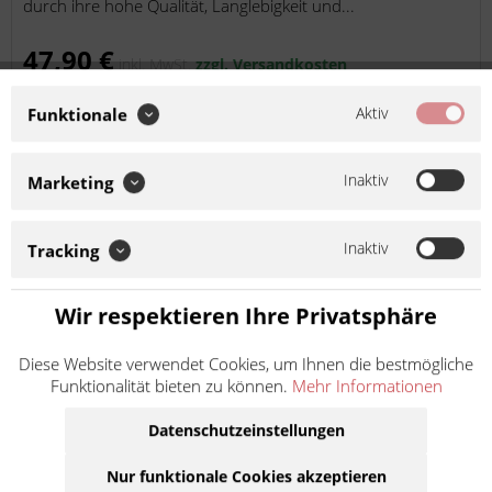
durch ihre hohe Qualität, Langlebigkeit und...
47,90 €
inkl. MwSt.
zzgl. Versandkosten
Lieferzeit 15 Werktage
Aktiv
Funktionale
Details
Inaktiv
Marketing
Auf die Merkliste
Inaktiv
Tracking
Wir respektieren Ihre Privatsphäre
Diese Website verwendet Cookies, um Ihnen die bestmögliche
Funktionalität bieten zu können.
Mehr Informationen
Datenschutzeinstellungen
BAAS bike parts Batterieladegerät BA150
6+12V BA80
Nur funktionale Cookies akzeptieren