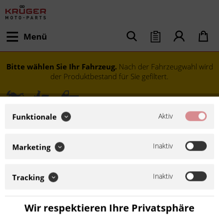
Menü
Bitte wählen Sie Ihr Fahrzeug.
Nach der Fahrzeugwahl wird
der Produktbestand für Sie gefiltert.
Aktiv
Funktionale
Inaktiv
Marketing
Inaktiv
Tracking
Modell festlegen
Wir respektieren Ihre Privatsphäre