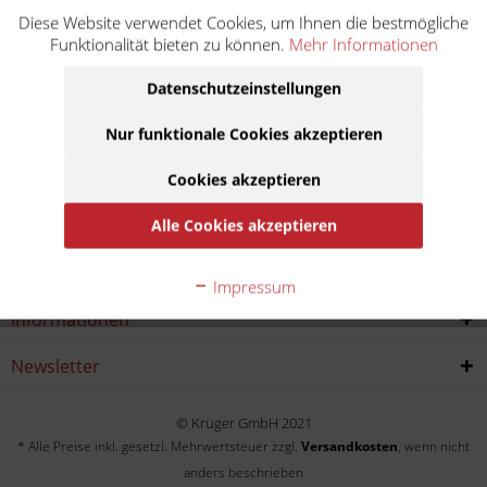
Diese Website verwendet Cookies, um Ihnen die bestmögliche
TPH 80 Typhoon TE81T
Funktionalität bieten zu können.
Mehr Informationen
Baujahr:
Datenschutzeinstellungen
1994
1995
1996
Nur funktionale Cookies akzeptieren
Cookies akzeptieren
Service Hotline
Alle Cookies akzeptieren
Shop service
Impressum
Informationen
Newsletter
© Krüger GmbH 2021
* Alle Preise inkl. gesetzl. Mehrwertsteuer zzgl.
Versandkosten
, wenn nicht
anders beschrieben