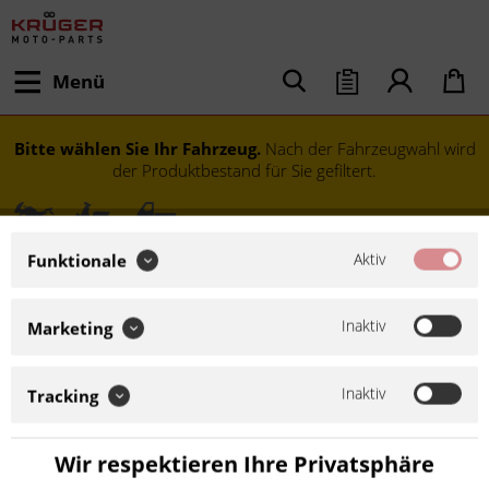
Menü
Bitte wählen Sie Ihr Fahrzeug.
Nach der Fahrzeugwahl wird
der Produktbestand für Sie gefiltert.
Aktiv
Funktionale
Inaktiv
Marketing
Inaktiv
Tracking
Modell festlegen
Wir respektieren Ihre Privatsphäre