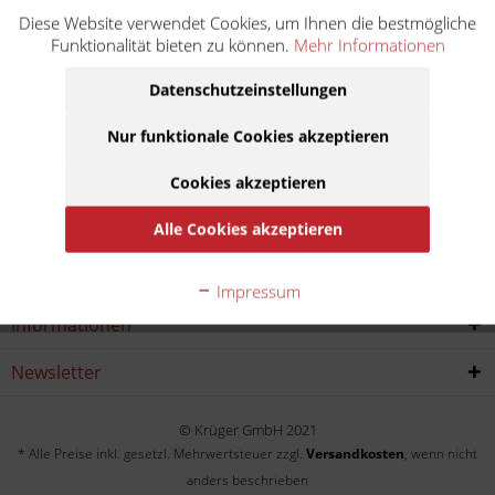
Diese Website verwendet Cookies, um Ihnen die bestmögliche
APE 150 AB3T
Funktionalität bieten zu können.
Mehr Informationen
Baujahr:
Datenschutzeinstellungen
1955
Nur funktionale Cookies akzeptieren
Cookies akzeptieren
Service Hotline
Alle Cookies akzeptieren
Shop service
Impressum
Informationen
Newsletter
© Krüger GmbH 2021
* Alle Preise inkl. gesetzl. Mehrwertsteuer zzgl.
Versandkosten
, wenn nicht
anders beschrieben