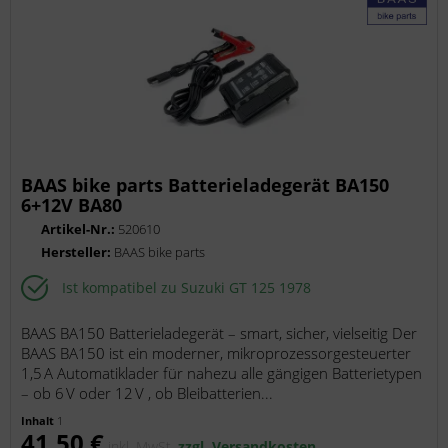
BAAS bike parts Batterieladegerät BA150
6+12V BA80
Artikel-Nr.:
520610
Hersteller:
BAAS bike parts
Ist kompatibel zu Suzuki GT 125 1978
BAAS BA150 Batterieladegerät – smart, sicher, vielseitig Der
BAAS BA150 ist ein moderner, mikroprozessorgesteuerter
1,5 A Automatiklader für nahezu alle gängigen Batterietypen
– ob 6 V oder 12 V , ob Bleibatterien...
Inhalt
1
41,50 €
inkl. MwSt.
zzgl. Versandkosten