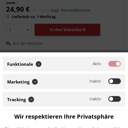
Inhalt
1
24,90 €
inkl. MwSt.
zzgl. Versandkosten
Lieferzeit ca. 1 Werktag
In den
Warenkorb
Auf die Merkliste
Aktiv
Funktionale
Inaktiv
Marketing
Inaktiv
Tracking
AFAM Kettenrad STAHL #428 50 Zähne 14201-
Wir respektieren Ihre Privatsphäre
50
Artikel-Nr.:
a14201.50