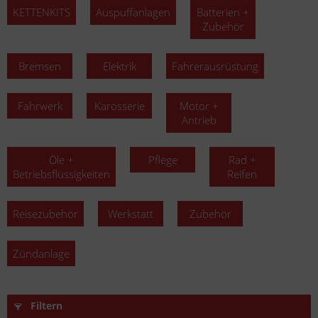
KETTENKITS
Auspuffanlagen
Batterien +
Zubehör
Bremsen
Elektrik
Fahrerausrüstung
Fahrwerk
Karosserie
Motor +
Antrieb
Öle +
Pflege
Rad +
Betriebsflüssigkeiten
Reifen
Reisezubehör
Werkstatt
Zubehör
Zündanlage
Filtern