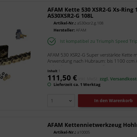
DID
AFAM Kette 530 XSR2-G Xs-Ring 1
DNA Filters
A530XSR2-G 108L
Esjot
Artikel-Nr.:
a530xsr2.g.108
Hersteller:
AFAM
Gtechniq
HiFlo Filtro
Ist kompatibel zu Triumph Speed Tri
Kellermann
Kettenkit DID AFAM
AFAM 530 XSR2-G Super verstärkte Kette mi
Anwendung nach Hubraum: bis 1100 ccm / S
LeoVince
Bolzenlänge: 24.40 mm Rollen Ø: 10.20...
Marston-Domsel
Inhalt
1
111,50 €
Meiwa
inkl. MwSt.
zzgl. Versandkos
Lieferzeit ca. 1 Werktag
Moto-Master
MotoLibre
In den
Warenkorb
Naraku
NGK
Nitro
AFAM Kettennietwerkzeug Hohln
Pressol
Artikel-Nr.:
a10005
Puig