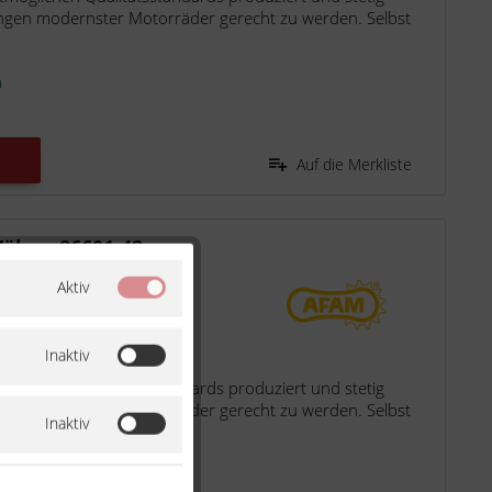
ngen modernster Motorräder gerecht zu werden. Selbst
n
Auf die Merkliste
Zähne 86601-42
Aktiv
ple S ABS 1050 2021
Inaktiv
möglichen Qualitätsstandards produziert und stetig
ngen modernster Motorräder gerecht zu werden. Selbst
Inaktiv
n