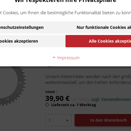
Artikel ist im Zulauf, erwartet am 18. Aug
 Cookies, um Ihnen die bestmögliche Funktionalität bieten zu kön
In den
Warenkorb
nschutzeinstellungen
Nur funktionale Cookies a
AFAM Kettenrad STAHL #530 43 
ookies akzeptieren
Alle Cookies akzepti
Artikel-Nr.:
a86601.43
Hersteller:
AFAM
Impressum
Ist kompatibel zu Triumph Speed Tri
Unsere Kettenräder werden nach den größt
weiterentwickelt, um den hohen Anforderu
unsere superleichten Kettenräder...
Inhalt
1
39,90 €
inkl. MwSt.
zzgl. Versandkoste
Lieferzeit ca. 1 Werktag
In den
Warenkorb