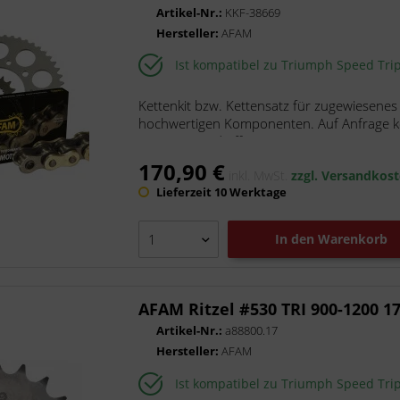
Artikel-Nr.:
KKF-38669
Hersteller:
AFAM
Ist kompatibel zu Triumph Speed Tri
Kettenkit bzw. Kettensatz für zugewiesenes
hochwertigen Komponenten. Auf Anfrage kön
Die Kette wird offen mit...
170,90 €
inkl. MwSt.
zzgl. Versandkos
Lieferzeit 10 Werktage
In den
Warenkorb
AFAM Ritzel #530 TRI 900-1200 1
Artikel-Nr.:
a88800.17
Hersteller:
AFAM
Ist kompatibel zu Triumph Speed Tri