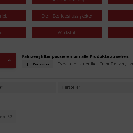
rieb
Öle + Betriebsflüssigkeiten
hör
Werkstatt
Fahrzeugfilter pausieren um alle Produkte zu sehen.
Es werden nur Artikel für ihr Fahrzeug an
Pausieren
ar
Hersteller
AFAM
AXCELL
BAAS bike parts
gen
Buzzetti
DENSO