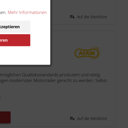
ust 2026
nen.
Mehr Informationen
Auf die Merkliste
kzeptieren
Zähne 86601-43
eren
ple S ABS 1050 2021
möglichen Qualitätsstandards produziert und stetig
ngen modernster Motorräder gerecht zu werden. Selbst
n
Auf die Merkliste