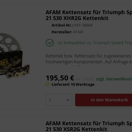
AFAM Kettensatz für Triumph Spe
21 530 XHR2G Kettenkit
Artikel-Nr.:
KKF-38668
Hersteller:
AFAM
Ist kompatibel zu Triumph Speed Tri
Kettenkit bzw. Kettensatz für zugewiesenes
hochwertigen Komponenten. Auf Anfrage kön
Die Kette wird offen mit...
195,50 €
inkl. MwSt.
zzgl. Versandkos
Lieferzeit 10 Werktage
In den
Warenkorb
AFAM Kettensatz für Triumph Spe
21 530 XSR2G Kettenkit