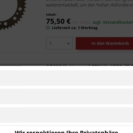
weiterentwickelt, um den hohen Anforderu
unsere superleichten Kettenräder...
Inhalt
1
75,50 €
inkl. MwSt.
zzgl. Versandkoste
Lieferzeit ca. 1 Werktag
In den
Warenkorb
AFAM Kettenrad STAHL #530 42 
Artikel-Nr.:
a86601.42
Hersteller:
AFAM
Ist kompatibel zu Triumph Speed Tri
Unsere Kettenräder werden nach den größt
weiterentwickelt, um den hohen Anforderu
unsere superleichten Kettenräder...
Inhalt
1
31,90 €
inkl. MwSt.
zzgl. Versandkoste
Wir respektieren Ihre Privatsphäre