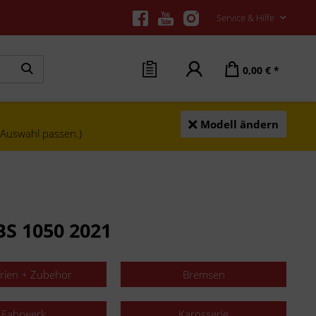
Service & Hilfe
0,00 € *
Modell ändern
e Auswahl passen.)
BS 1050 2021
erien + Zubehör
Bremsen
Fahrwerk
Karosserie