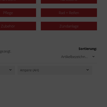
Pflege
Rad + Reifen
Zubehör
Zündanlage
Sortierung:
gezeigt.
Ampere (AH)
4,5
5
11,2