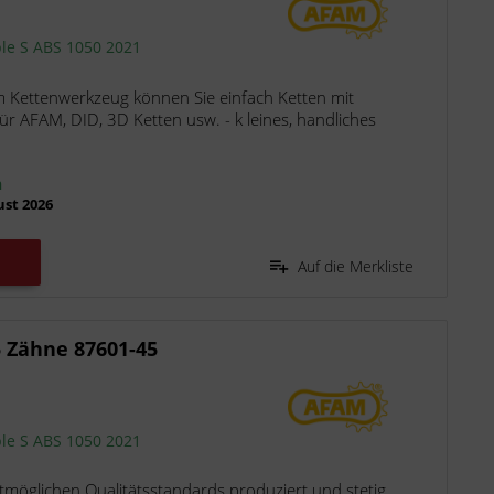
ple S ABS 1050 2021
m Kettenwerkzeug können Sie einfach Ketten mit
für AFAM, DID, 3D Ketten usw. - k leines, handliches
n
ust 2026
Auf die Merkliste
 Zähne 87601-45
ple S ABS 1050 2021
möglichen Qualitätsstandards produziert und stetig