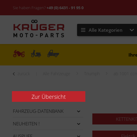
Sie haben Fragen?
+49 (0) 6431 - 91 95 0
Alle Kategorien
Ihr
zurück
Alle Fahrzeuge
Triumph
ab 1001 cc
Zur Übersicht
FAHRZEUG-DATENBANK
KETTENKI
NEUHEITEN !
AUSPUFF
Elektrik