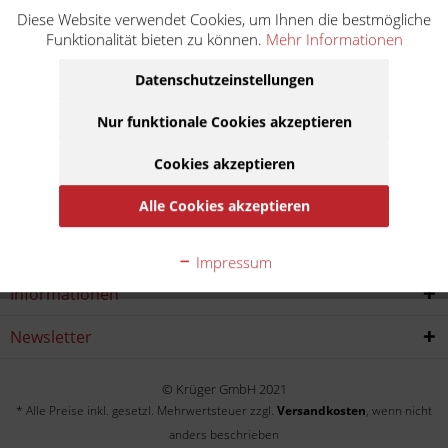
Diese Website verwendet Cookies, um Ihnen die bestmögliche
YZ 250 3XK
Funktionalität bieten zu können.
Mehr Informationen
Baujahr:
Datenschutzeinstellungen
1991
Nur funktionale Cookies akzeptieren
Cookies akzeptieren
Alle Cookies akzeptieren
Service Hotline
Shop service
Impressum
Informationen
Newsletter
© Krüger GmbH 2021
* Alle Preise inkl. gesetzl. Mehrwertsteuer zzgl.
Versandkosten
, wenn nicht
anders beschrieben