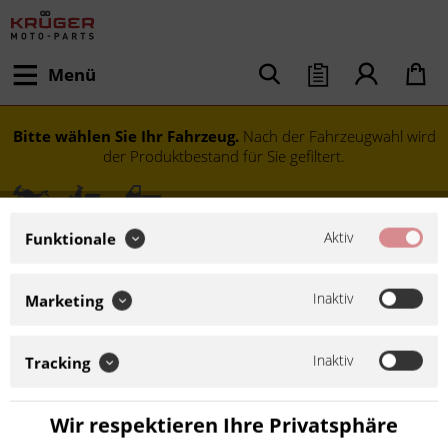
Menü
Bitte wählen Sie Ihr Fahrzeug.
Nach der Fahrzeugwahl wird
der Produktbestand für Sie gefiltert.
Aktiv
Funktionale
Inaktiv
Marketing
Inaktiv
Tracking
Modell festlegen
Wir respektieren Ihre Privatsphäre