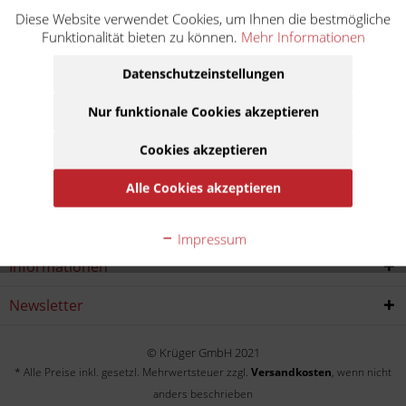
Diese Website verwendet Cookies, um Ihnen die bestmögliche
WR 450 F CJ25W
Funktionalität bieten zu können.
Mehr Informationen
Baujahr:
Datenschutzeinstellungen
2019
2020
Nur funktionale Cookies akzeptieren
Cookies akzeptieren
Service Hotline
Alle Cookies akzeptieren
Shop service
Impressum
Informationen
Newsletter
© Krüger GmbH 2021
* Alle Preise inkl. gesetzl. Mehrwertsteuer zzgl.
Versandkosten
, wenn nicht
anders beschrieben