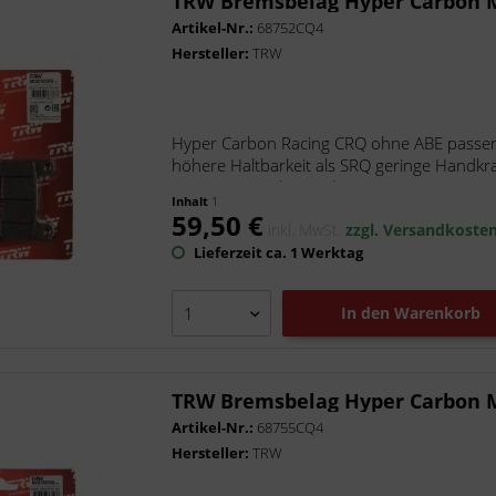
TRW Bremsbelag Hyper Carbon
Artikel-Nr.:
68752CQ4
Hersteller:
TRW
Hyper Carbon Racing CRQ ohne ABE passen
höhere Haltbarkeit als SRQ geringe Handkraf
Der Hyper Carbon Belag -...
Inhalt
1
59,50 €
inkl. MwSt.
zzgl. Versandkoste
Lieferzeit ca. 1 Werktag
In den
Warenkorb
TRW Bremsbelag Hyper Carbon
Artikel-Nr.:
68755CQ4
Hersteller:
TRW