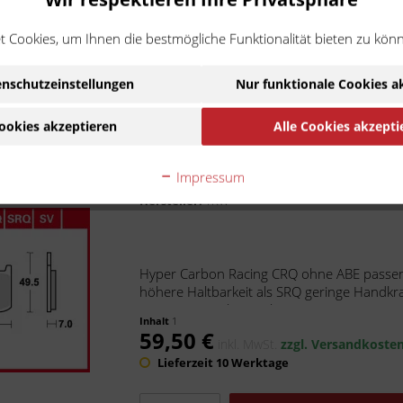
57,90 €
inkl. MwSt.
zzgl. Versandkoste
 Cookies, um Ihnen die bestmögliche Funktionalität bieten zu kön
Lieferzeit 10 Werktage
nschutzeinstellungen
Nur funktionale Cookies a
In den
Warenkorb
ookies akzeptieren
Alle Cookies akzepti
TRW Bremsbelag Hyper Carbon
Impressum
Artikel-Nr.:
68737CQ4
Hersteller:
TRW
Hyper Carbon Racing CRQ ohne ABE passen
höhere Haltbarkeit als SRQ geringe Handkraf
Der Hyper Carbon Belag -...
Inhalt
1
59,50 €
inkl. MwSt.
zzgl. Versandkoste
Lieferzeit 10 Werktage