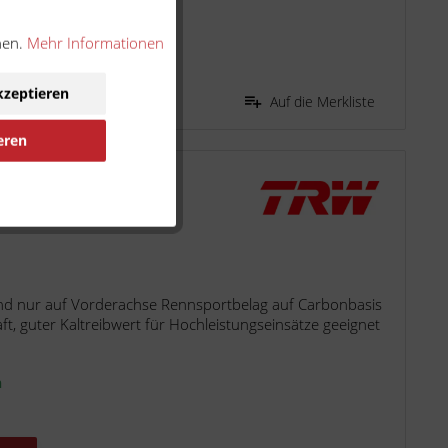
n
nen.
Mehr Informationen
kzeptieren
Auf die Merkliste
eren
 MCB737CRQ
d nur auf Vorderachse Rennsportbelag auf Carbonbasis
t, guter Kaltreibwert für Hochleistungseinsätze geeignet
n