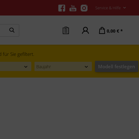
Service & Hilfe
0,00 € *
ür Sie gefiltert.
Modell festlegen