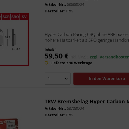
Artikel-Nr.:
68683CQ4
Hersteller:
TRW
Hyper Carbon Racing CRQ ohne ABE passen
höhere Haltbarkeit als SRQ geringe Handkraf
Der Hyper Carbon Belag -...
Inhalt
1
59,50 €
inkl. MwSt.
zzgl. Versandkoste
Lieferzeit 10 Werktage
In den
Warenkorb
TRW Bremsbelag Hyper Carbon
Artikel-Nr.:
68703CQ4
Hersteller:
TRW