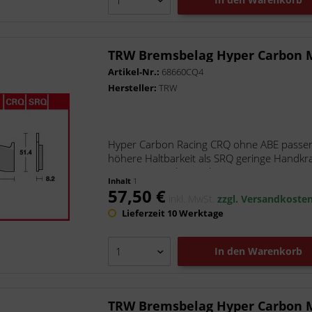
TRW Bremsbelag Hyper Carbon
Artikel-Nr.:
68660CQ4
Hersteller:
TRW
Hyper Carbon Racing CRQ ohne ABE passen
höhere Haltbarkeit als SRQ geringe Handkraf
Der Hyper Carbon Belag -...
Inhalt
1
57,50 €
inkl. MwSt.
zzgl. Versandkoste
Lieferzeit 10 Werktage
In den
Warenkorb
TRW Bremsbelag Hyper Carbon