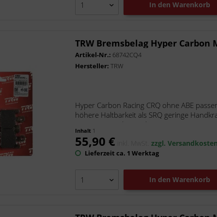
In den
Warenkorb
TRW Bremsbelag Hyper Carbon
Artikel-Nr.:
68742CQ4
Hersteller:
TRW
Hyper Carbon Racing CRQ ohne ABE passen
höhere Haltbarkeit als SRQ geringe Handkraf
Der Hyper Carbon Belag -...
Inhalt
1
55,90 €
inkl. MwSt.
zzgl. Versandkoste
Lieferzeit ca. 1 Werktag
In den
Warenkorb