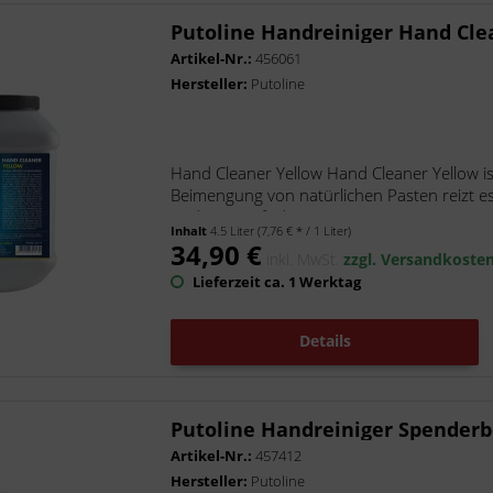
Putoline Handreiniger Hand Clea
Artikel-Nr.:
456061
Hersteller:
Putoline
Hand Cleaner Yellow Hand Cleaner Yellow i
Beimengung von natürlichen Pasten reizt es 
und verstopft den...
Inhalt
4.5 Liter
(7,76 € * / 1 Liter)
34,90 €
inkl. MwSt.
zzgl. Versandkoste
Lieferzeit ca. 1 Werktag
Details
Putoline Handreiniger Spenderb
Artikel-Nr.:
457412
Hersteller:
Putoline