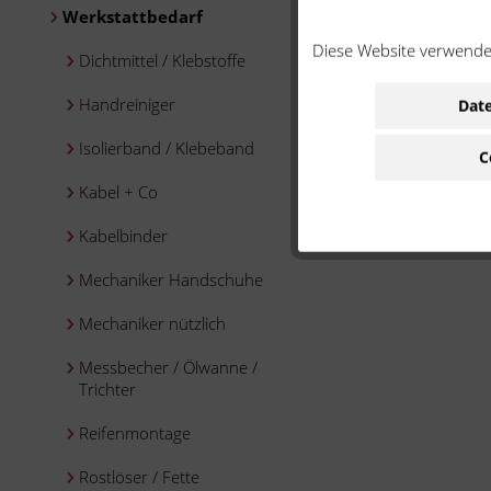
Werkstattbedarf
Diese Website verwendet
Dichtmittel / Klebstoffe
Handreiniger
Date
Isolierband / Klebeband
C
Kabel + Co
Kabelbinder
Mechaniker Handschuhe
Mechaniker nützlich
Messbecher / Ölwanne /
Trichter
Reifenmontage
Rostlöser / Fette