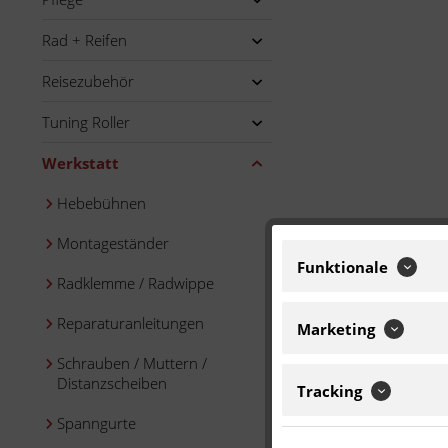
Rad + Reifen
Reisezubehör
Tuning Roller
Werkstatt
Hebebühnen
Montageständer
Funktionale
Radklemme / Radwippe
Reparaturanleitungen
Marketing
Schrauben / Muttern /
Distanzscheiben
Tracking
Spanngurte