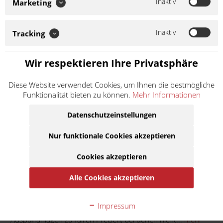
Inaktiv
Marketing
hochwertige Replika-Auspuffanlagen zu fairen Preisen, bei
denen nicht nur die Qualität stimmt, sondern auch die Leistung.
Obgleich identisch vom Äußeren zum OEM-System, ist der
Inaktiv
Innenaufbau vollständig neu...
Tracking
Weiter lesen >
Wir respektieren Ihre Privatsphäre
57,90 € *
Diese Website verwendet Cookies, um Ihnen die bestmögliche
Inhalt:
1
Funktionalität bieten zu können.
Mehr Informationen
inkl. MwSt.
zzgl. Versandkosten
Lieferzeit ca. 1 Werktag
Datenschutzeinstellungen
In den
Warenkorb
Nur funktionale Cookies akzeptieren
Cookies akzeptieren
Auf die Merkliste
Alle Cookies akzeptieren
Beschreibung
Impressum
SITO ist ein Synonym für hochwertige Replika-
Auspuffanlagen zu fairen Preisen, bei denen nicht...
mehr