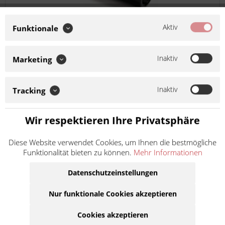
Aktiv
Funktionale
Buzzetti Abzieher 28x1 Rechtsgewinde innen
5319
Inaktiv
Marketing
Artikel-Nr.:
635319
Hersteller:
Buzzetti
Inaktiv
Tracking
Abzieher für Zweiräder gem. Abbildung, technischer
Wir respektieren Ihre Privatsphäre
Abmessungen bzw. Fahrzeugverwendungsliste. Soweit nicht
anders angegeben: Bei der angebotenen Ware handelt es
Diese Website verwendet Cookies, um Ihnen die bestmögliche
sich um ein Zubehör-/Ersatzteil eines Drittherstellers,...
Funktionalität bieten zu können.
Mehr Informationen
Inhalt
1
19,50 €
inkl. MwSt.
zzgl. Versandkosten
Datenschutzeinstellungen
Lieferzeit ca. 1 Werktag
Nur funktionale Cookies akzeptieren
In den
Warenkorb
Cookies akzeptieren