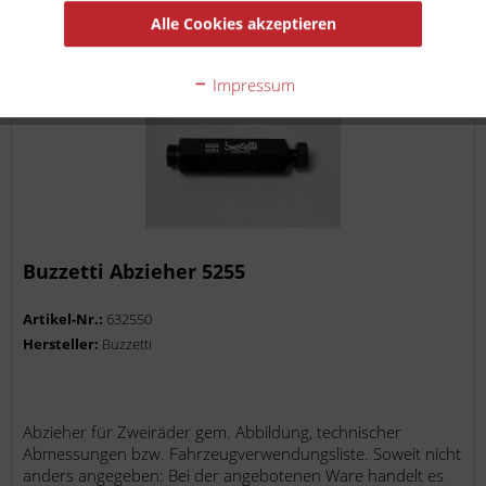
Auf die Merkliste
Alle Cookies akzeptieren
Impressum
Buzzetti Abzieher 5255
Artikel-Nr.:
632550
Hersteller:
Buzzetti
Abzieher für Zweiräder gem. Abbildung, technischer
Abmessungen bzw. Fahrzeugverwendungsliste. Soweit nicht
anders angegeben: Bei der angebotenen Ware handelt es