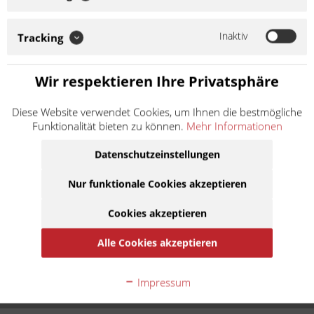
Fußrastenanlagen Motorrad
Inaktiv
Tracking
Fußrastenanlagen Motorräder günstig online
Wir respektieren Ihre Privatsphäre
kaufen
Diese Website verwendet Cookies, um Ihnen die bestmögliche
Sport Fußrastenanlage für angegebene Motorrad Modelle mit
Funktionalität bieten zu können.
Mehr Informationen
ABE, straßenverkehrszugelassen, keine Eintragung durch den
Datenschutzeinstellungen
TÜV notwendig. Hergestellt aus hochfestem Aluminium,
präzise CNC gefertigt. Die...
mehr erfahren »
Nur funktionale Cookies akzeptieren
Cookies akzeptieren
Alle Cookies akzeptieren
Impressum