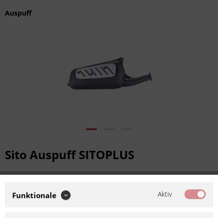
Auspuff
Sito Auspuff SITOPLUS
Artikel-Nr.:
622610
Aktiv
Funktionale
Hersteller:
Sito
SITO PLUS ist ein Synonym für