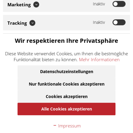
hochwertige Replika-Auspuffanlagen zu fairen Preisen, bei
Inaktiv
Marketing
denen nicht nur die Qualität stimmt, sondern auch die Leistung.
Dieses ist eine neue Kollektion von Schalldämpfern für die
populärsten Roller...
Inaktiv
Tracking
Weiter lesen >
Wir respektieren Ihre Privatsphäre
95,90 € *
Inhalt:
1
Diese Website verwendet Cookies, um Ihnen die bestmögliche
inkl. MwSt.
zzgl. Versandkosten
Funktionalität bieten zu können.
Mehr Informationen
Lieferzeit ca. 1 Werktag
Datenschutzeinstellungen
In den
Warenkorb
Nur funktionale Cookies akzeptieren
Cookies akzeptieren
Auf die Merkliste
Alle Cookies akzeptieren
Beschreibung
SITO PLUS ist ein Synonym für hochwertige Replika-
Impressum
Auspuffanlagen zu fairen Preisen, bei denen...
mehr