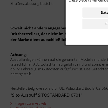
Diese Website verwendet
Straßenzulassung besteht.
Date
C
Soweit nicht anders angegeben: Bei der angebotenen 
Drittherstellers, das nicht im Auftrag oder mit Gen
der Marke dient ausschließlich der Bestimmung der 
Achtung:
Auspuffanlagen können auf die genannten Modelle montiert we
tatsächlich im ABE Gutachten aufgeführt sind und somit ein
ob Ihr Fahrzeug im Gutachten aufgeführt ist. Das Gutachte
bereitgestellt.
Hersteller: Belgrove sp. z o.o., UL. Pulawska 2 Bud.B, 02-
"Sito Auspuff SITOSTANDARD 0701"
Fragen zum Artikel?