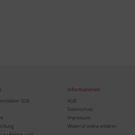
e
Informationen
tenblätter SDB
AGB
Datenschutz
ht
Impressum
icklung
Widerruf online erklären
 zu Elektro- und