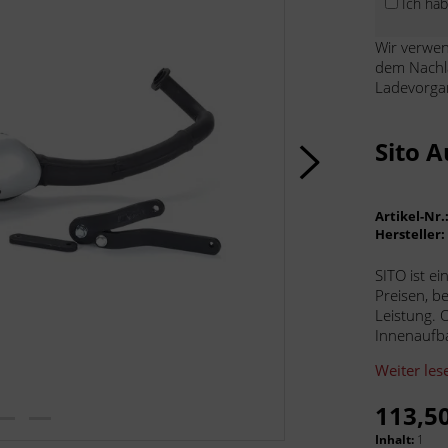
Ich ha
Wir verwen
dem Nachl
Ladevorga
Sito 
Artikel-Nr.
Hersteller
SITO ist e
Preisen, b
Leistung. 
Innenaufba
Weiter les
113,50
Inhalt:
1