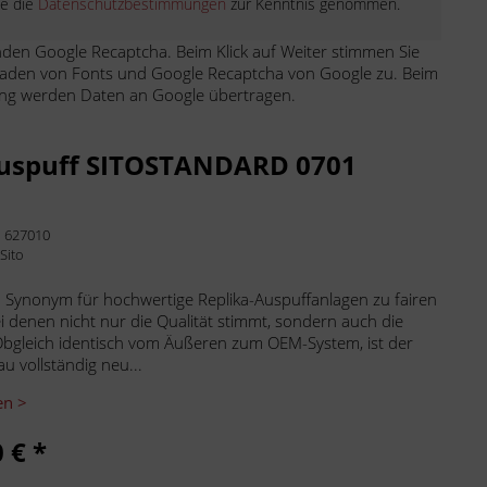
be die
Datenschutzbestimmungen
zur Kenntnis genommen.
den Google Recaptcha. Beim Klick auf Weiter stimmen Sie
aden von Fonts und Google Recaptcha von Google zu. Beim
ng werden Daten an Google übertragen.
Auspuff SITOSTANDARD 0701
:
627010
:
Sito
in Synonym für hochwertige Replika-Auspuffanlagen zu fairen
ei denen nicht nur die Qualität stimmt, sondern auch die
Obgleich identisch vom Äußeren zum OEM-System, ist der
u vollständig neu...
en >
 € *