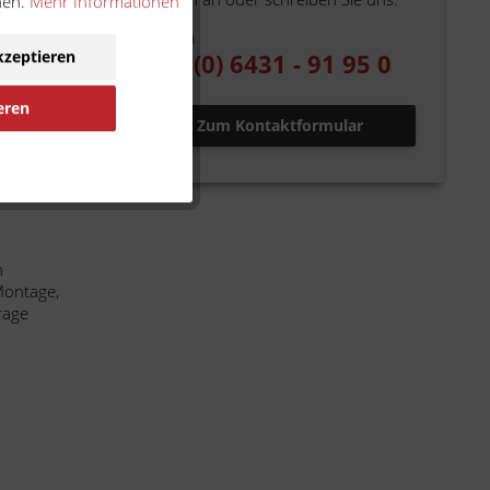
nen.
Mehr Informationen
Telefon
kzeptieren
+49 (0) 6431 - 91 95 0
eren
Zum Kontaktformular
ennung
h
Montage,
rage