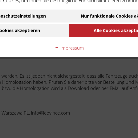
 Cookies, um Ihnen die bestmögliche Funktionalität bieten zu kön
nschutzeinstellungen
Nur funktionale Cookies a
ookies akzeptieren
Alle Cookies akzepti
Ware handelt es sich um ein Zubehör-/Ersatzteil eines
ehmigung des Motorradherstellers hergestellt wurde. Die N
Impressum
Kompatibilität.
rden. Es ist jedoch nicht sichergestellt, dass alle Fahrzeuge auc
e Homologation haben. Prüfen Sie daher bitte vor Bestellung und 
n bzw. die Homologation wird als Download oder per EMail auf Anf
566 Warszawa PL, info@leovince.com