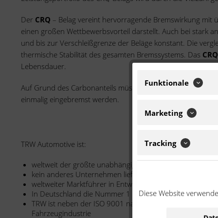
Der
CRQ
– Belag vereint hervorragende Bremswirkung mit ü
einen großen Wettbewerbsvorteil darstellt. Auch bei stark a
und bis zur Verschleißgrenze der Beläge konstant. Die ver
thermische Stabilität des gesamten Bremssystems. Das
CRQ
Lebensdauer.
Funktionale
Auf Grund des Carbonanteils müssen die
CRQ
-Beläge sorgf
einmalig eingebremst werden.
Marketing
Tracking
TRW Automotive ist:
weltweit der größte unabhängige Hersteller von Brems
kein anderes Unternehmen liefert weltweit mehr ABS-Sy
weltweiter Marktführer in Entwicklung, Design, Herstell
Diese Website verwendet
In Deutschland die Nummer 1 mit Motorrad-Bremsbeläg
TRW ist neben der ISO 9001 nach ISO/TS 16949 zertifizie
Fahrzeugindustrie
Date