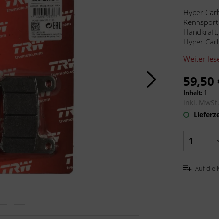
Hyper Car
Rennsportb
Handkraft,
Hyper Carb
Weiter les
59,50 
Inhalt:
1
inkl. MwSt
Lieferze
Auf die 