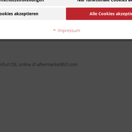
ookies akzeptieren
Alle Cookies akzepti
Ware handelt es sich um ein Zubehör-/Ersatzteil eines
ehmigung des Motorradherstellers hergestellt wurde. Die N
Impressum
Kompatibilität.
nfurt DE, online.zf-aftermarket@zf.com