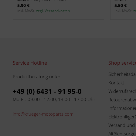
Inhalt
0.5 Liter
(11,80 € * / 1 Liter)
Inhalt
1
5,90 €
5,50 €
inkl. MwSt.
zzgl. Versandkosten
inkl. MwSt.
z
Service Hotline
Shop servic
Sicherheitsda
Produktberatung unter:
Kontakt
+49 (0) 6431 - 91 95-0
Widerrufsrec
Mo-Fr: 09:00 - 12:00, 13:00 - 17:00 Uhr
Retourenabw
Informationen
info@krueger-motoparts.com
Elektronikger
Versand und
Altölentsorg