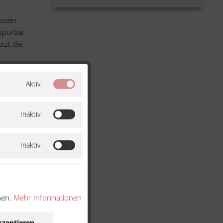
assen
 spürbar
tzt die
Aktiv
ärmen,
Inaktiv
Inaktiv
nen.
Mehr Informationen
kzeptieren