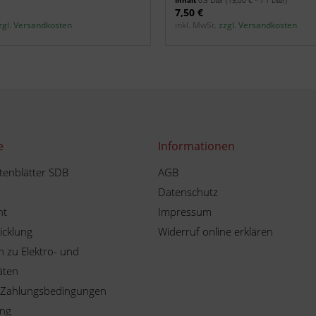
Inhalt
0.5 Liter
(15,00 € * / 1 Liter)
7,50 €
zgl. Versandkosten
inkl. MwSt.
zzgl. Versandkosten
e
Informationen
tenblätter SDB
AGB
Datenschutz
ht
Impressum
icklung
Widerruf online erklären
 zu Elektro- und
äten
 Zahlungsbedingungen
ung