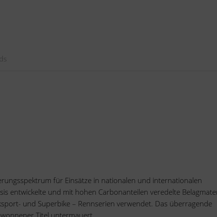
ds
erungsspektrum für Einsätze in nationalen und internationalen
asis entwickelte und mit hohen Carbonanteilen veredelte Belagmater
ksport-
und Superbike – Rennserien verwendet. Das überragende
gewonnener Titel untermauert.