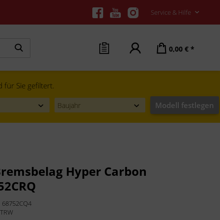
Service & Hilfe
0,00 € *
ür Sie gefiltert.
Modell festlegen
remsbelag Hyper Carbon
52CRQ
:
68752CQ4
:
TRW