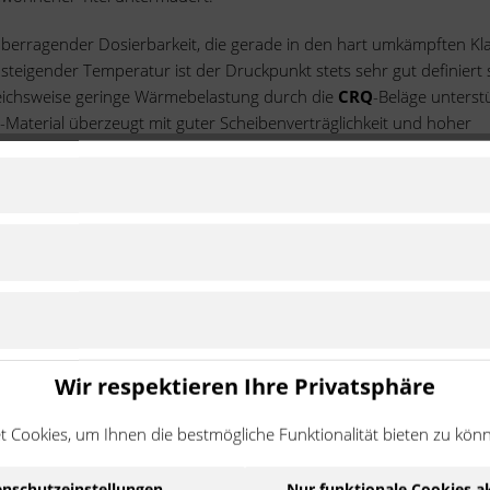
berragender Dosierbarkeit, die gerade in den hart umkämpften Kl
nsteigender Temperatur ist der Druckpunkt stets sehr gut definiert
gleichsweise geringe Wärmebelastung durch die
CRQ
-Beläge unterstü
-Material überzeugt mit guter Scheibenverträglichkeit und hoher
ältig eingefahren und auf der Rennstrecke, ähnlich dem Reifenanw
modulen
Wir respektieren Ihre Privatsphäre
steme
ung und Integration von Lenksystemen für Nutzfahrzeuge
 Cookies, um Ihnen die bestmögliche Funktionalität bieten zu kön
en
rt, dem neuesten Qualitätsstandard der internationalen
nschutzeinstellungen
Nur funktionale Cookies a