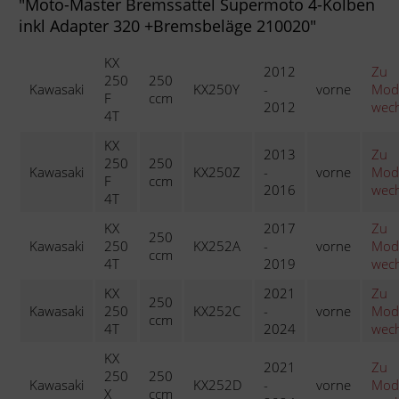
"Moto-Master Bremssattel Supermoto 4-Kolben
inkl Adapter 320 +Bremsbeläge 210020"
KX
2012
Zu
250
250
Kawasaki
KX250Y
-
vorne
Mode
F
ccm
2012
wech
4T
KX
2013
Zu
250
250
Kawasaki
KX250Z
-
vorne
Mode
F
ccm
2016
wech
4T
KX
2017
Zu
250
Kawasaki
250
KX252A
-
vorne
Mode
ccm
4T
2019
wech
KX
2021
Zu
250
Kawasaki
250
KX252C
-
vorne
Mode
ccm
4T
2024
wech
KX
2021
Zu
250
250
Kawasaki
KX252D
-
vorne
Mode
X
ccm