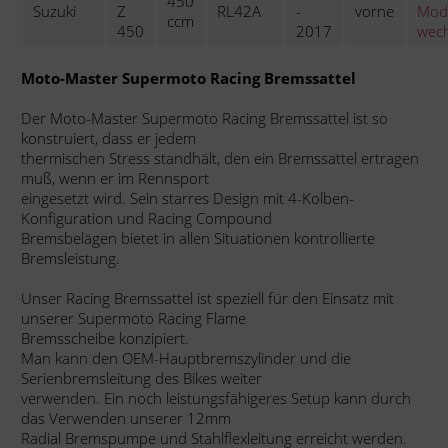
450
Suzuki
Z
RL42A
-
vorne
Mode
ccm
450
2017
wech
Moto-Master Supermoto Racing Bremssattel
Der Moto-Master Supermoto Racing Bremssattel ist so
konstruiert, dass er jedem
thermischen Stress standhält, den ein Bremssattel ertragen
muß, wenn er im Rennsport
eingesetzt wird. Sein starres Design mit 4-Kolben-
Konfiguration und Racing Compound
Bremsbelägen bietet in allen Situationen kontrollierte
Bremsleistung.
Unser Racing Bremssattel ist speziell für den Einsatz mit
unserer Supermoto Racing Flame
Bremsscheibe konzipiert.
Man kann den OEM-Hauptbremszylinder und die
Serienbremsleitung des Bikes weiter
verwenden. Ein noch leistungsfähigeres Setup kann durch
das Verwenden unserer 12mm
Radial Bremspumpe und Stahlflexleitung erreicht werden.