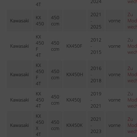
2024
wech
4T
2021
Zu
KX
450
Kawasaki
-
vorne
Mode
450
ccm
2025
wech
KX
2012
Zu
450
450
Kawasaki
KX450F
-
vorne
Mode
F
ccm
2015
wech
4T
KX
2016
Zu
450
450
Kawasaki
KX450H
-
vorne
Mode
F
ccm
2018
wech
4T
KX
2019
Zu
450
Kawasaki
450
KX450J
-
vorne
Mode
ccm
4T
2021
wech
KX
2021
Zu
450
450
Kawasaki
KX450K
-
vorne
Mode
X
ccm
2023
wech
4T