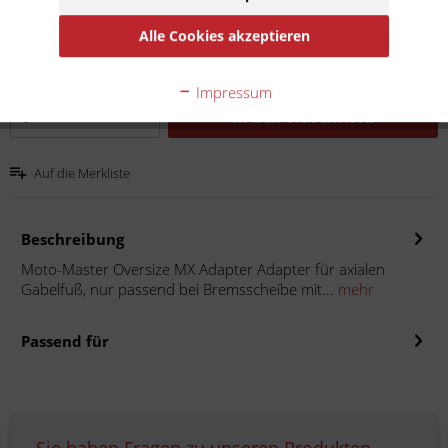
Inhalt:
1
Alle Cookies akzeptieren
inkl. MwSt.
zzgl. Versandkosten
Lieferzeit 20 Werktage
Impressum
In den
Warenkorb
Auf die Merkliste
Beschreibung
Moto-Master Oversize MX Adapter Adapter für axialen
Gabelfuß, nur passend bei Bremsscheibe mit...
mehr
Passend für