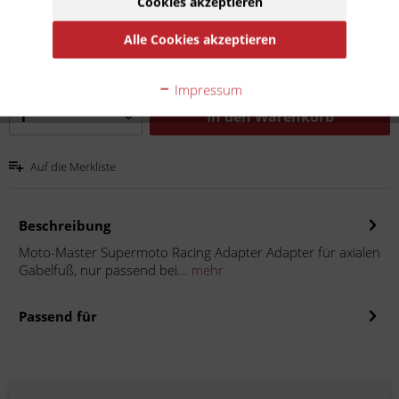
74,50 € *
Cookies akzeptieren
Inhalt:
1
Alle Cookies akzeptieren
inkl. MwSt.
zzgl. Versandkosten
Lieferzeit 20 Werktage
Impressum
In den
Warenkorb
Auf die Merkliste
Beschreibung
Moto-Master Supermoto Racing Adapter Adapter für axialen
Gabelfuß, nur passend bei...
mehr
Passend für