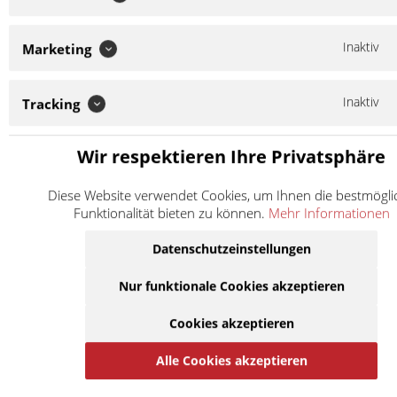
2013
450
Yamaha
WR 450 F
1DX6
-
vorne
Inaktiv
Marketing
ccm
2013
2014
450
Inaktiv
Tracking
Yamaha
WR 450 F
1DXA
-
vorne
ccm
2014
Wir respektieren Ihre Privatsphäre
2015
450
Yamaha
WR 450 F
1DXF
-
vorne
ccm
2015
Diese Website verwendet Cookies, um Ihnen die bestmögli
Funktionalität bieten zu können.
Mehr Informationen
2011
450
Yamaha
WR 450 F
1HB3
-
vorne
ccm
Datenschutzeinstellungen
2011
2005
Nur funktionale Cookies akzeptieren
450
Yamaha
WR 450 F
5TJ9
-
vorne
ccm
2005
Cookies akzeptieren
2006
450
Alle Cookies akzeptieren
Yamaha
WR 450 F
5TJC
-
vorne
ccm
2006