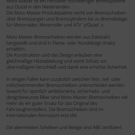
Moto-Master ist ein Hersteller hochwertiger Bremssysteme
aus Duizel in den Niederlanden.
Die Moto-Master-Produktpalette reicht von Bremsscheiben
über Bremszangen und Bremszylindern bis zu Bremsbeläge
für Motorräder, Motorroller und ATV´s/Quad´s.
Moto-Master-Bremsscheiben werden aus Edelstahl
hergestellt und sind in Flame- oder Runddesign (Halo)
erhältlich.
Die Konstruktion und das Design erlauben eine
gleichmäßige Hitzeableitung und somit Schutz vor
übermäßigem Verschleiß und damit eine erhöhte Sicherheit.
In einigen Fällen kann zusätzlich zwischen fest-, teil- oder
vollschwimmenden Bremsscheiben unterschieden werden.
Sowohl für sportlich ambitionierte, sicherheits- und
designbewusste Biker sind Moto-Master-Bremsscheiben viel
mehr als ein guter Ersatz für das Original des
Fahrzeugherstellers. Die Bremsscheiben sind im
internationalen Rennsport erprobt.
Die allermeisten Scheiben und Beläge sind ABE zertifiziert.