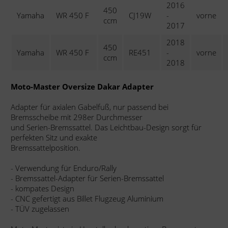
2016
450
Yamaha
WR 450 F
CJ19W
-
vorne
ccm
2017
2018
450
Yamaha
WR 450 F
RE451
-
vorne
ccm
2018
Moto-Master Oversize Dakar Adapter
Adapter für axialen Gabelfuß, nur passend bei
Bremsscheibe mit 298er Durchmesser
und Serien-Bremssattel. Das Leichtbau-Design sorgt für
perfekten Sitz und exakte
Bremssattelposition.
- Verwendung für Enduro/Rally
- Bremssattel-Adapter für Serien-Bremssattel
- kompates Design
- CNC gefertigt aus Billet Flugzeug Aluminium
- TÜV zugelassen