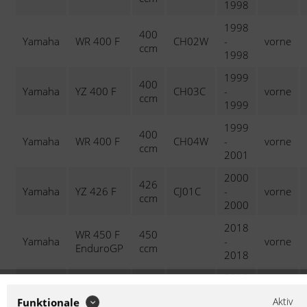
1998
1998
400
Yamaha
WR 400 F
CH02W
-
vorne
ccm
1998
1999
400
Yamaha
YZ 400 F
CH03C
-
vorne
ccm
1999
1999
400
Yamaha
WR 400 F
CH04W
-
vorne
ccm
2001
2000
426
Yamaha
YZ 426 F
CJ01C
-
vorne
ccm
2000
2018
WR 450 F
450
Yamaha
-
vorne
EnduroGP
ccm
2018
2012
450
Yamaha
WR 450 F
1DX1
-
vorne
ccm
Aktiv
Funktionale
2012