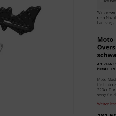
Ich ha
Wir verwen
dem Nachl
Ladevorga
Moto-
Overs
schwa
Artikel-Nr.
Hersteller
Moto-Mast
für hinter
220er Dur
sorgt für d
Weiter les
181,50