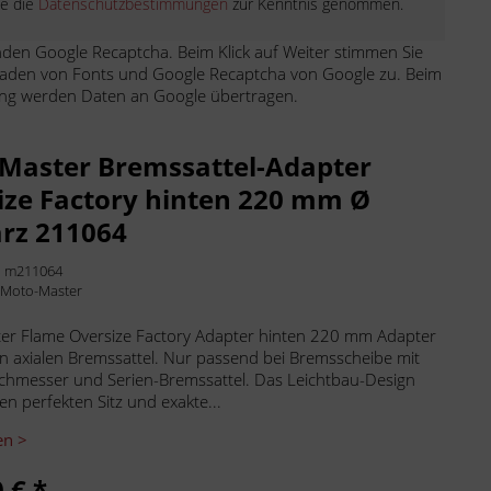
be die
Datenschutzbestimmungen
zur Kenntnis genommen.
den Google Recaptcha. Beim Klick auf Weiter stimmen Sie
aden von Fonts und Google Recaptcha von Google zu. Beim
ng werden Daten an Google übertragen.
Master Bremssattel-Adapter
ize Factory hinten 220 mm Ø
rz 211064
:
m211064
:
Moto-Master
er Flame Oversize Factory Adapter hinten 220 mm Adapter
en axialen Bremssattel. Nur passend bei Bremsscheibe mit
chmesser und Serien-Bremssattel. Das Leichtbau-Design
en perfekten Sitz und exakte...
en >
 € *