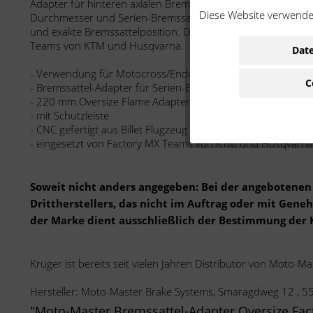
Adapter für hinteren axialen Bremssattel. Nur passend bei
Diese Website verwendet
Durchmesser und Serien-Bremssattel. Das Leichtbau-Design 
und exakte Bremssattelposition. Dieser Adapter wird u.a. 
Teams von KTM und Husqvarna.
Date
- Verwendung für Motocross/Enduro
C
- Bremssattel-Adapter für Serien-Bremssattel
- 220 mm Oversize Flame Adapter hinten
- mit Schutzleiste
- CNC gefertigt aus Billet Flugzeug Aluminium
- eingesetzt von Factory MX Teams von KTM und Husqvarna
Soweit nicht anders angegeben: Bei der angebotenen 
Drittherstellers, das nicht im Auftrag oder mit Gen
der Marke dient ausschließlich der Bestimmung der 
Krüger ist bereits seit vielen Jahren Distributor von Moto-Ma
Hersteller: Moto-Master Brake Systems, Smaragdweg 12 , 
"Moto-Master Bremssattel-Adapter Oversize Fa