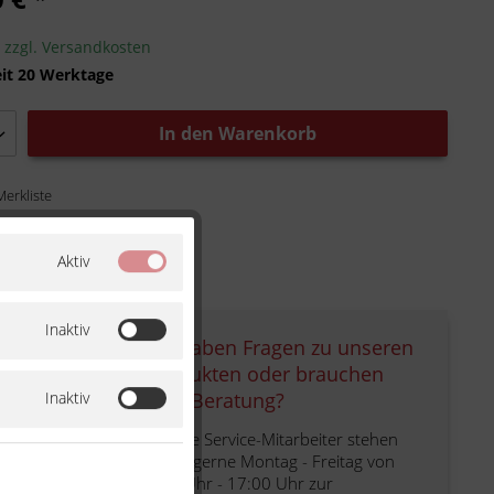
.
zzgl. Versandkosten
eit 20 Werktage
In den
Warenkorb
Merkliste
Aktiv
Inaktiv
Sie haben Fragen zu unseren
Produkten oder brauchen
Inaktiv
eine Beratung?
Unsere Service-Mitarbeiter stehen
Ihnen gerne Montag - Freitag von
9:00 Uhr - 17:00 Uhr zur