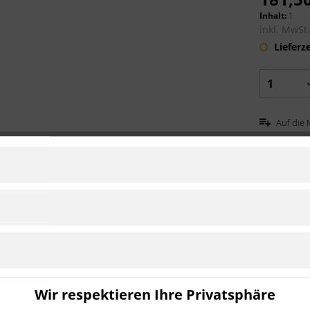
Inhalt:
1
inkl. MwSt
Lieferz
Auf die 
ctory hinten 220 mm Ø schwarz 211064"
n 220 mm
Wir respektieren Ihre Privatsphäre