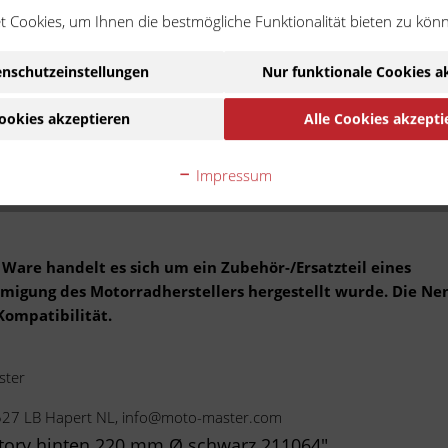
 Bremsscheibe mit 220er
 Cookies, um Ihnen die bestmögliche Funktionalität bieten zu kön
sorgt für den perfekten Sitz
verwendent von den Factory MX
nschutzeinstellungen
Nur funktionale Cookies a
ookies akzeptieren
Alle Cookies akzepti
Impressum
Ware handelt es sich um ein Zubehör-/Ersatzteil eines
ehmigung des Motorradherstellers hergestellt wurde. Die N
Kompatibilität.
ster
5527 LB Hapert NL, info@moto-master.com
ctory hinten 220 mm Ø schwarz 211064"