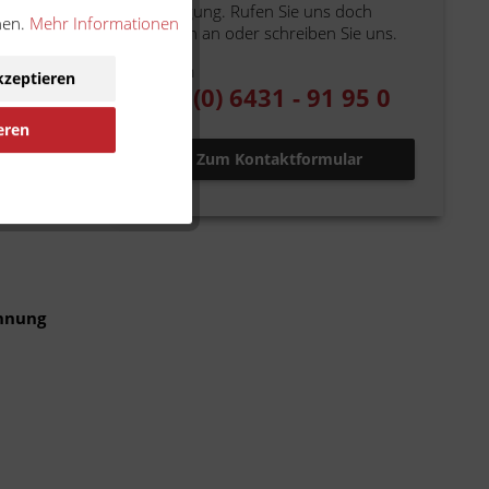
Verfügung. Rufen Sie uns doch
nen.
Mehr Informationen
einfach an oder schreiben Sie uns.
Telefon
kzeptieren
+49 (0) 6431 - 91 95 0
eren
Zum Kontaktformular
ennung