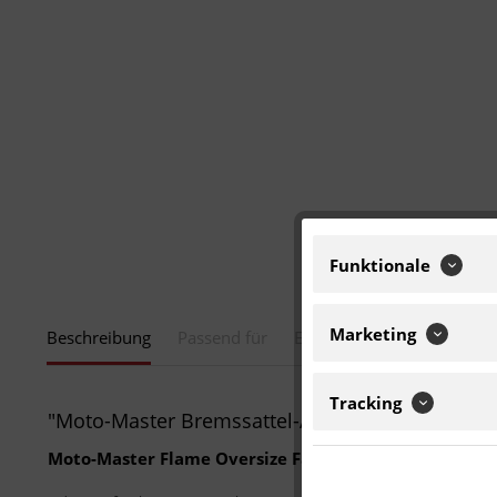
Funktionale
Marketing
Beschreibung
Passend für
Eigenschaften
Tracking
"Moto-Master Bremssattel-Adapter Oversize Fa
Moto-Master Flame Oversize Factory Adapter hinte