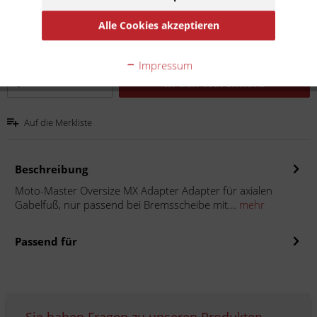
Inhalt:
1
Alle Cookies akzeptieren
inkl. MwSt.
zzgl. Versandkosten
Lieferzeit 20 Werktage
Impressum
In den
Warenkorb
Auf die Merkliste
Beschreibung
Moto-Master Oversize MX Adapter Adapter für axialen
Gabelfuß, nur passend bei Bremsscheibe mit...
mehr
Passend für