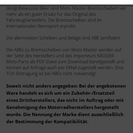
Sowohl für sportlich ambitionierte, sicherheits- und
designbewusste Biker sind Moto-Master-Bremsscheiben viel
mehr als ein guter Ersatz für das Original des
Fahrzeugherstellers. Die Bremsscheiben sind im
internationalen Rennsport erprobt.
Die allermeisten Scheiben und Beläge sind ABE zertifiziert.
Die ABEs zu Bremsscheiben von Moto-Master werden auf
der Seite des Herstellers und des Importeurs KRÜGER
Moto-Parts als PDF-Datei zum Download bereitgestellt und
können auf Anfrage auch per EMail zugestellt werden. Eine
TÜV-Eintragung ist bei ABEs nicht notwendig!
Soweit nicht anders angegeben: Bei der angebotenen
Ware handelt es sich um ein Zubehör-/Ersatzteil
eines Drittherstellers, das nicht im Auftrag oder mit
Genehmigung des Motorradherstellers hergestellt
wurde. Die Nennung der Marke dient ausschließlich
der Bestimmung der Kompatibilität.