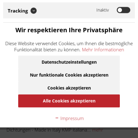
italiana ist die Marke von KRÜGER Moto-Parts, welche
hauptsächlich für hochqualitative Ersatz- und Verschleißteile für
Inaktiv
Tracking
Vespa Roller und Piaggio APE...
Weiter lesen >
Wir respektieren Ihre Privatsphäre
5,50 € *
Diese Website verwendet Cookies, um Ihnen die bestmögliche
Inhalt:
1
Funktionalität bieten zu können.
Mehr Informationen
inkl. MwSt.
zzgl. Versandkosten
Lieferzeit ca. 1 Werktag
Datenschutzeinstellungen
Nur funktionale Cookies akzeptieren
In den
Warenkorb
Cookies akzeptieren
Auf die Merkliste
Alle Cookies akzeptieren
Beschreibung
Impressum
KMP italiana Dichtsatz Hauptbremszylinder Set mit 4
Dichtungen - Made in Italy KMP italiana...
mehr