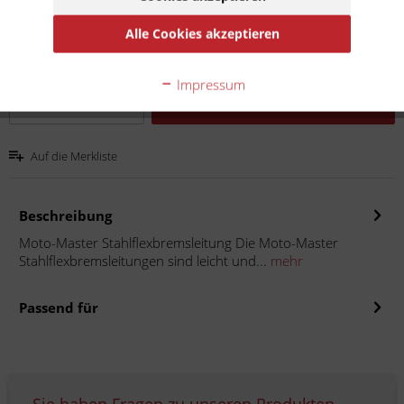
Inhalt:
1
Alle Cookies akzeptieren
inkl. MwSt.
zzgl. Versandkosten
Lieferzeit 20 Werktage
Impressum
In den
Warenkorb
Auf die Merkliste
Beschreibung
Moto-Master Stahlflexbremsleitung Die Moto-Master
Stahlflexbremsleitungen sind leicht und...
mehr
Passend für