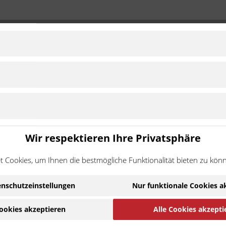
17"
glebig. Unsere rostfreien
Gefühl von Standard-
Wir respektieren Ihre Privatsphäre
nem nahtlosen, extrudierten
urch eine langlebige und
 Cookies, um Ihnen die bestmögliche Funktionalität bieten zu kön
eiden eine mögliche
n der Leitung zu verhindern.
nschutzeinstellungen
Nur funktionale Cookies a
Ware handelt es sich um ein Zubehör-/Ersatzteil eines
ookies akzeptieren
Alle Cookies akzepti
ehmigung des Motorradherstellers hergestellt wurde. Die N