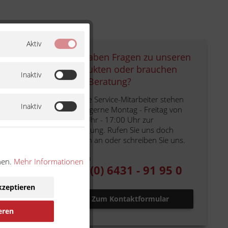
Aktiv
Sie haben Fragen zu unseren
Produkten oder brauchen
Inaktiv
eine Beratung?
Unsere Service-Mitarbeiter stehen
Inaktiv
Ihnen gerne Montag - Freitag von
9:00 Uhr - 17:00 Uhr zur
Verfügung. Rufen Sie uns doch
einfach an oder schreiben Sie uns.
Telefon
nen.
Mehr Informationen
+49 (0) 6431 - 91 95 0
kzeptieren
Zum Kontaktformular
eren
ennung