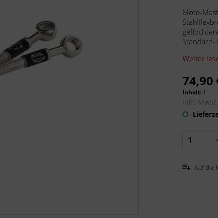
Moto-Maste
Stahlflexb
geflochten
Standard- 
Weiter les
74,90 
Inhalt:
1
inkl. MwSt
Lieferze
Auf die 