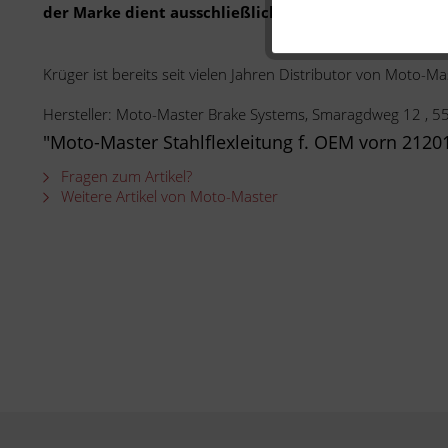
der Marke dient ausschließlich der Bestimmung der 
Krüger ist bereits seit vielen Jahren Distributor von Moto-Ma
Hersteller: Moto-Master Brake Systems, Smaragdweg 12 , 
"Moto-Master Stahlflexleitung f. OEM vorn 2120
Fragen zum Artikel?
Weitere Artikel von Moto-Master