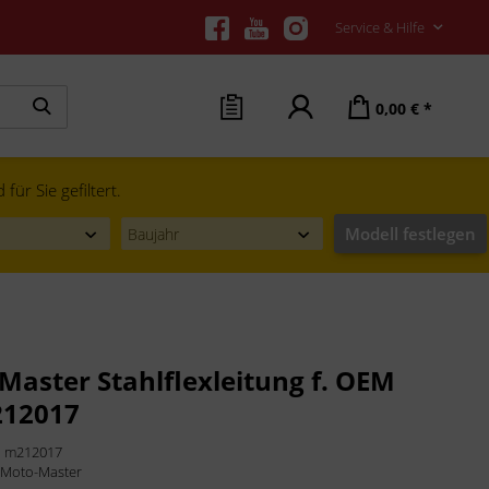
Service & Hilfe
0,00 € *
ür Sie gefiltert.
Modell festlegen
Master Stahlflexleitung f. OEM
212017
:
m212017
:
Moto-Master