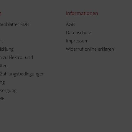
e
Informationen
tenblätter SDB
AGB
Datenschutz
ht
Impressum
icklung
Widerruf online erklären
 zu Elektro- und
äten
 Zahlungsbedingungen
ung
tsorgung
BE