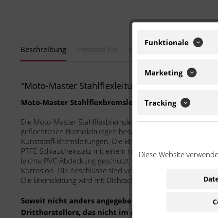
Funktionale
Beschreibung
Passend für
Eigenschaften
Marketing
"Moto-Master Stahlflexleitung f. OEM vorn 2120
Moto-Master Stahlflexbremsleitung
Tracking
Die Moto-Master Stahlflexbremsleitungen sind leicht und lan
geflochtenen Bremsleitungen beseitigen das "schwammige" 
Kunststoff-Bremsleitungen. Die Bremsleitung besteht aus ei
PTFE-Schlaucheinsatz mit einem rostfreien Stahldraht, der d
Diese Website verwendet
leichte PVC-Abdeckung geschützt ist. Stahl-Anschlüsse verm
Korrosion. Die Anschlüsse sind verstellbar, um ein verdrehe
Date
Die Bremsleitung wird mit Dichtscheiben geliefert.
Soweit nicht anders angegeben: Bei der angebotenen 
C
Drittherstellers, das nicht im Auftrag oder mit Gen