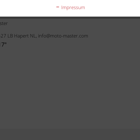
Kompatibilität.
Impressum
ster
5527 LB Hapert NL, info@moto-master.com
17"