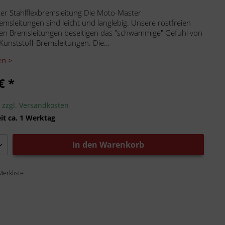
r Stahlflexbremsleitung Die Moto-Master
remsleitungen sind leicht und langlebig. Unsere rostfreien
en Bremsleitungen beseitigen das "schwammige" Gefühl von
Kunststoff-Bremsleitungen. Die...
en >
€ *
.
zzgl. Versandkosten
it ca. 1 Werktag
In den
Warenkorb
Merkliste