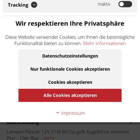
BA15s gelb Kugelbirne versetzte Pins - 10er Box Hochwertiges
Inaktiv
Tracking
Leuchtmittel Bitte zur Sicherheit den Sockel der zu ersetzenden
Glühlampe mit dem Produktfoto vergleichen oder den
Lampentyp in der...
Wir respektieren Ihre Privatsphäre
Weiter lesen >
Diese Website verwendet Cookies, um Ihnen die bestmögliche
Funktionalität bieten zu können.
Mehr Informationen
14,50 € *
Inhalt:
10 Stück (1,45 € * / 1 Stück)
Datenschutzeinstellungen
inkl. MwSt.
zzgl. Versandkosten
Lieferzeit ca. 1 Werktag
Nur funktionale Cookies akzeptieren
Cookies akzeptieren
In den
Warenkorb
Alle Cookies akzeptieren
Auf die Merkliste
Impressum
Beschreibung
Lampen Flösser 12V 21W BA15s gelb Kugelbirne versetzte
Pins - 10er Box...
mehr