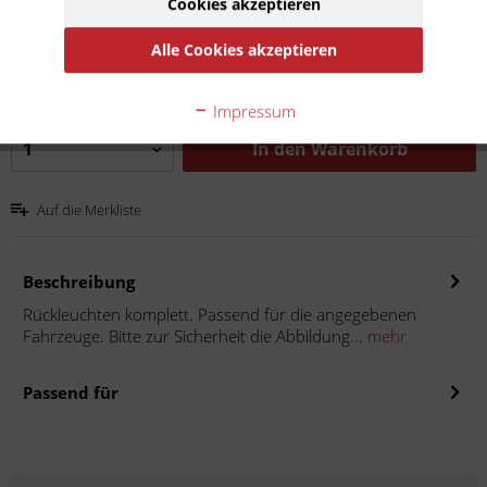
Cookies akzeptieren
54,90 € *
Inhalt:
1
Alle Cookies akzeptieren
inkl. MwSt.
zzgl. Versandkosten
Lieferzeit 15 Werktage
Impressum
In den
Warenkorb
Auf die Merkliste
Beschreibung
Rückleuchten komplett. Passend für die angegebenen
Fahrzeuge. Bitte zur Sicherheit die Abbildung...
mehr
Passend für