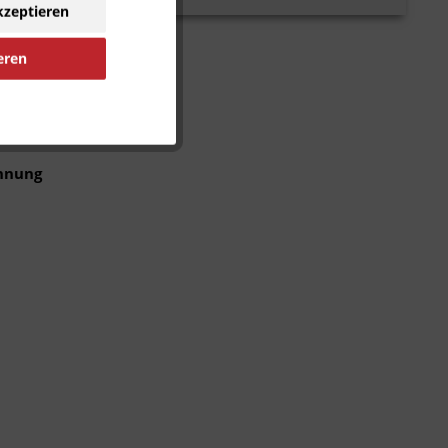
kzeptieren
seln
eren
alten,
ennung