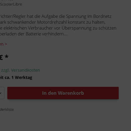
:
ScooterLibre
richter/Regler hat die Aufgabe die Spannung im Bordnetz
tark schwankender Motordrehzahl konstant zu halten,
e elektrischen Verbraucher vor Überspannung zu schützen
erladen der Batterie verhindern....
en >
€ *
.
zzgl. Versandkosten
it ca. 1 Werktag
In den
Warenkorb
Merkliste