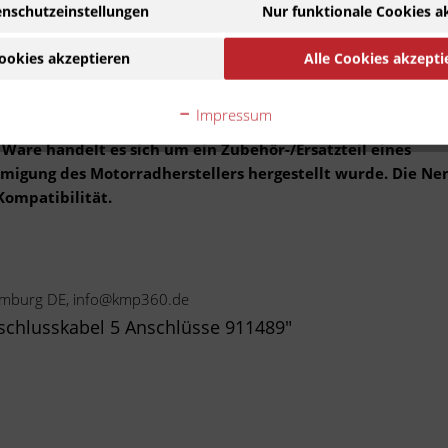
nschutzeinstellungen
Nur funktionale Cookies a
4 Takt
2011 - 2016
Zu Modell wech
ookies akzeptieren
Alle Cookies akzepti
Bordnetz auch bei stark schwankender Motordrehzahl konstant zu h
 schützen und das Überladen der Batterie verhindern. Unsere
en der Erstausrüstung.
Impressum
Ware handelt es sich um ein Zubehör-/Ersatzteil eines
ehmigung des Motorradherstellers hergestellt wurde. Die N
Kompatibilität.
 Limburg DE, info@kmp360.de
nschlusskabel 5 Anschlüsse 911489"