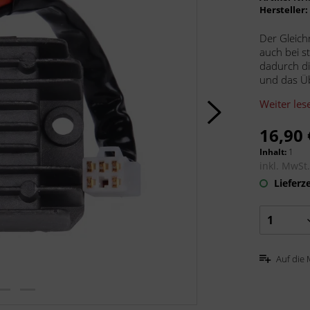
Hersteller
Der Gleich
auch bei s
dadurch di
und das Üb
Weiter les
16,90 
Inhalt:
1
inkl. MwSt
Lieferze
Auf die 