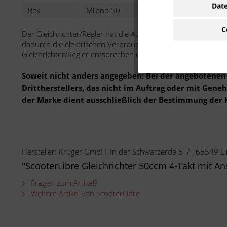
Date
Rex
Milano 50
50 ccm
C
Der Gleichrichter/Regler hat die Aufgabe die Spannung im 
dadurch die elektrischen Verbraucher vor Überspannung zu
Gleichrichter/Regler entsprechen den Qualitätsanforderung
Soweit nicht anders angegeben: Bei der angebotenen 
Drittherstellers, das nicht im Auftrag oder mit Gen
der Marke dient ausschließlich der Bestimmung der 
Hersteller: Krüger GmbH, In der Schwarzerde 5-7 , 65549
"ScooterLibre Gleichrichter 50ccm 4-Takt mit A
Fragen zum Artikel?
Weitere Artikel von ScooterLibre