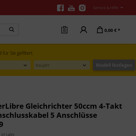
Service & Hilfe
0,00 € *
ür Sie gefiltert.
Modell festlegen
erLibre Gleichrichter 50ccm 4-Takt
nschlusskabel 5 Anschlüsse
9
:
911489