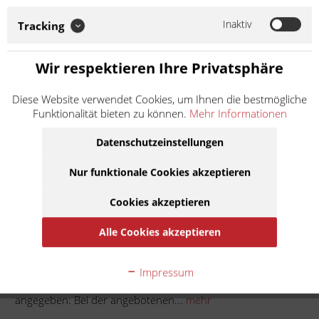
angebotenen Ware handelt es sich um ein Zubehör-/Ersatzteil
eines Drittherstellers, das nicht im Auftrag oder mit
Inaktiv
Tracking
Genehmigung des Motorradherstellers...
Weiter lesen >
Wir respektieren Ihre Privatsphäre
12,90 € *
Diese Website verwendet Cookies, um Ihnen die bestmögliche
Inhalt:
1
Funktionalität bieten zu können.
Mehr Informationen
inkl. MwSt.
zzgl. Versandkosten
Lieferzeit ca. 1 Werktag
Datenschutzeinstellungen
Nur funktionale Cookies akzeptieren
In den
Warenkorb
Cookies akzeptieren
Auf die Merkliste
Alle Cookies akzeptieren
Beschreibung
Impressum
Blinkerschalter in Erstausrüsterqualität. Soweit nicht anders
angegeben: Bei der angebotenen...
mehr