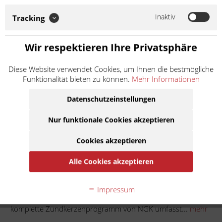
NGK umfasst ein breites Spektrum an unterschiedlichen
Zündkerzentypen: Von der Standard-Zündkerze über die
Inaktiv
Tracking
Edelmetallzündkerze bis zur...
Weiter lesen >
Wir respektieren Ihre Privatsphäre
7,90 € *
Diese Website verwendet Cookies, um Ihnen die bestmögliche
Inhalt:
1
Funktionalität bieten zu können.
Mehr Informationen
inkl. MwSt.
zzgl. Versandkosten
Lieferzeit ca. 1 Werktag
Datenschutzeinstellungen
Nur funktionale Cookies akzeptieren
In den
Warenkorb
Cookies akzeptieren
Auf die Merkliste
Alle Cookies akzeptieren
Beschreibung
Impressum
NGK Zündkerzen - damit der Funke überspringt Das
komplette Zündkerzenprogramm von NGK umfasst...
mehr